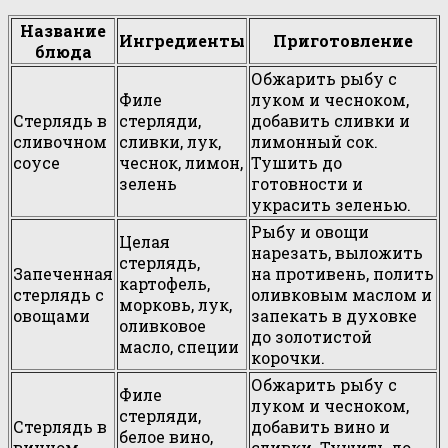
Название
Ингредиенты
Приготовление
блюда
Обжарить рыбу с
Филе
луком и чесноком,
Стерлядь в
стерляди,
добавить сливки и
сливочном
сливки, лук,
лимонный сок.
соусе
чеснок, лимон,
Тушить до
зелень
готовности и
украсить зеленью.
Рыбу и овощи
Целая
нарезать, выложить
стерлядь,
Запеченная
на противень, полить
картофель,
стерлядь с
оливковым маслом и
морковь, лук,
овощами
запекать в духовке
оливковое
до золотистой
масло, специи
корочки.
Обжарить рыбу с
Филе
луком и чесноком,
стерляди,
Стерлядь в
добавить вино и
белое вино,
винном
сливки. Тушить до