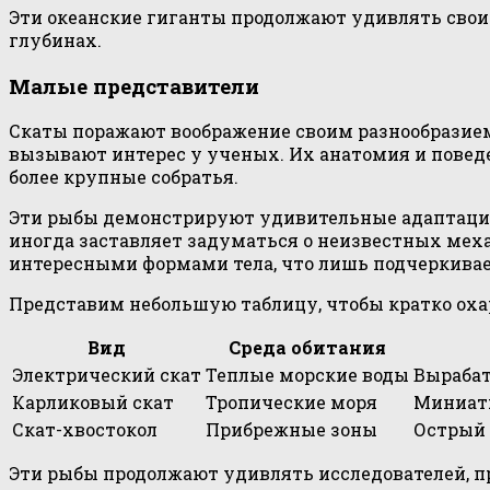
Эти океанские гиганты продолжают удивлять свои
глубинах.
Малые представители
Скаты поражают воображение своим разнообразием,
вызывают интерес у ученых. Их анатомия и поведе
более крупные собратья.
Эти рыбы демонстрируют удивительные адаптационн
иногда заставляет задуматься о неизвестных мех
интересными формами тела, что лишь подчеркива
Представим небольшую таблицу, чтобы кратко оха
Вид
Среда обитания
Электрический скат
Теплые морские воды
Вырабат
Карликовый скат
Тропические моря
Миниатю
Скат-хвостокол
Прибрежные зоны
Острый 
Эти рыбы продолжают удивлять исследователей, пр