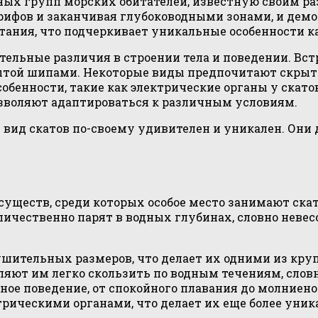
ных групп морских обитателей, известную своим ра
рифов и заканчивая глубоководными зонами, и дем
тания, что подчеркивает уникальные особенности 
ительные различия в строении тела и поведении. В
ытой шипами. Некоторые виды предпочитают скрытны
обенности, такие как электрические органы у скат
зволяют адаптироваться к различным условиям.
 вид скатов по-своему удивителен и уникален. Они
существ, среди которых особое место занимают ск
чественно парят в водных глубинах, словно невесо
шительных размеров, что делает их одними из кру
ляют им легко скользить по водным течениям, слов
ое поведение, от спокойного плавания до молниен
рическими органами, что делает их еще более уни