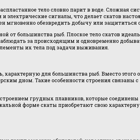
аспластанное тело словно парит в воде. Сложная си
 и электрические сигналы, что делает скатов наст
обен мгновенно обезвредить добычу или защититься 
ой от большинства рыб. Плоское тело скатов идеальн
 наблюдать за происходящим и одновременно добыва
 элементы их тела под задачи выживания.
, характерную для большинства рыб. Вместо этого 
рским дном. Такие особенности строения связаны с
строением грудных плавников, которые соединены 
кальной форме скаты приобретают свою характерн