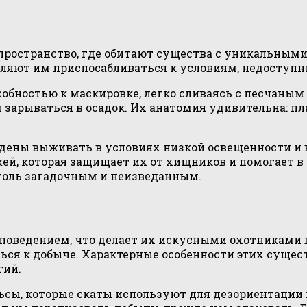
пространство, где обитают существа с уникальными
воляют им приспосабливаться к условиям, недоступ
собностью к маскировке, легко сливаясь с песчаны
им зарываться в осадок. Их анатомия удивительна: 
ены выживать в условиях низкой освещенности и в
й, которая защищает их от хищников и помогает в п
столь загадочным и неизведанным.
поведением, что делает их искусными охотниками в
ся к добыче. Характерные особенности этих сущест
гий.
ьсы, которые скаты используют для дезориентации