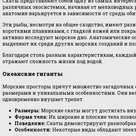
Скаты представляют собой одну из самых интерес
различных экосистемах, начиная от мелководных 
анатомия варьируется в зависимости от среды оби
Эти рыбы, несмотря на общее сходство, имеют раз
короткими плавниками, с гладкой кожей или покр
активно исследуют морское дно. Анатомические ос
выделяют их среди других морских созданий и по
Благодаря столь разным характеристикам, каждый
отражают сложность жизни под водой.
Океанские гиганты
Морские просторы прячут множество загадочных 
размерами и уникальными особенностями. Они вели
одновременно внушает трепет.
Размеры:
Морские скаты могут достигать вну
Форма тела:
Их широкие и плоские тела позво
Поведение:
Скаты демонстрируют разнообразн
Особенности:
Некоторые виды обладают элект