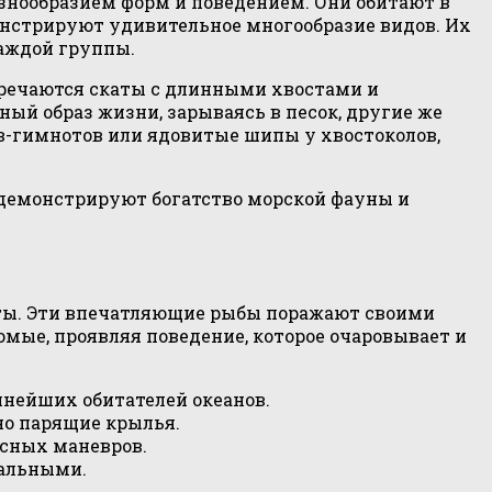
знообразием форм и поведением. Они обитают в
онстрируют удивительное многообразие видов. Их
каждой группы.
стречаются скаты с длинными хвостами и
й образ жизни, зарываясь в песок, другие же
ов-гимнотов или ядовитые шипы у хвостоколов,
 демонстрируют богатство морской фауны и
аты. Эти впечатляющие рыбы поражают своими
мые, проявляя поведение, которое очаровывает и
пнейших обитателей океанов.
но парящие крылья.
осных маневров.
кальными.