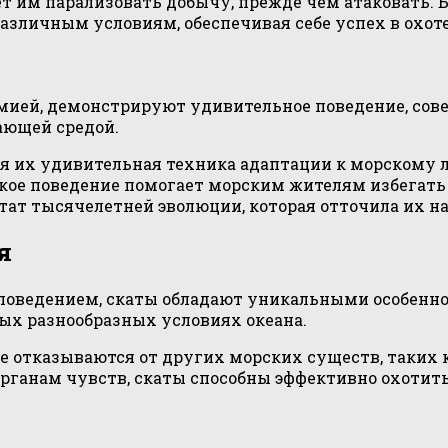
ет им парализовать добычу, прежде чем атаковать.
азличным условиям, обеспечивая себе успех в охот
мией, демонстрируют удивительное поведение, сов
ающей средой.
ся их удивительная техника адаптации к морскому 
Такое поведение помогает морским жителям избегать
тат тысячелетней эволюции, которая отточила их н
я
поведением, скаты обладают уникальными особенн
ых разнообразных условиях океана.
не отказываются от других морских существ, таких 
рганам чувств, скаты способны эффективно охотить