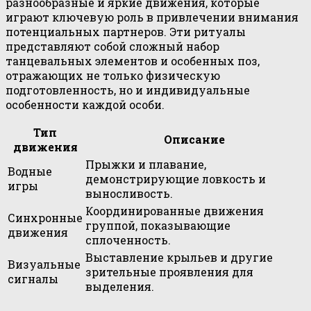
разнообразные и яркие движения, которые
играют ключевую роль в привлечении внимания
потенциальных партнеров. Эти ритуалы
представляют собой сложный набор
танцевальных элементов и особенных поз,
отражающих не только физическую
подготовленность, но и индивидуальные
особенности каждой особи.
Тип
Описание
движения
Прыжки и плавание,
Водные
демонстрирующие ловкость и
игры
выносливость.
Координированные движения
Синхронные
группой, показывающие
движения
сплоченность.
Выставление крыльев и другие
Визуальные
зрительные проявления для
сигналы
выделения.