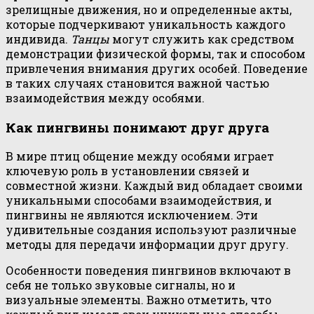
зрелищные движения, но и определенные акты,
которые подчеркивают уникальность каждого
индивида.
Танцы
могут служить как средством
демонстрации физической формы, так и способом
привлечения внимания других особей. Поведение
в таких случаях становится важной частью
взаимодействия между особями.
Как пингвины понимают друг друга
В мире птиц общение между особями играет
ключевую роль в установлении связей и
совместной жизни. Каждый вид обладает своими
уникальными способами взаимодействия, и
пингвины не являются исключением. Эти
удивительные создания используют различные
методы для передачи информации друг другу.
Особенности поведения пингвинов включают в
себя не только звуковые сигналы, но и
визуальные элементы. Важно отметить, что