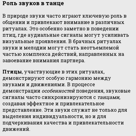
Роль звуков в танце
В природе звуки часто играют ключевую роль в
общении и привлекают внимание в различных
ритуалах. Это особенно заметно в поведении
птиц, где аудиальные сигналы могут усиливать
визуальные проявления. В брачных ритуалах
звуки и мелодии могут стать неотъемлемой
частью комплекса действий, направленных на
завоевание внимания партнера.
Птицы
, участвующие в этих ритуалах,
демонстрируют особую гармонию между
звуками и движениями. В процессе
демонстрации
особенностей
поведения, звуковые
сигналы часто синхронизируются с
танцами
,
создавая эффектное и привлекательное
представление. Эти звуки служат не только для
выделения индивидуальности, но и для
подчеркивания качества и привлекательности
движений.