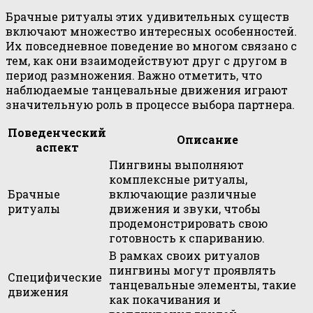
Брачные ритуалы этих удивительных существ
включают множество интересных особенностей.
Их повседневное поведение во многом связано с
тем, как они взаимодействуют друг с другом в
период размножения. Важно отметить, что
наблюдаемые танцевальные движения играют
значительную роль в процессе выбора партнера.
Поведенческий
Описание
аспект
Пингвины выполняют
комплексные ритуалы,
Брачные
включающие различные
ритуалы
движения и звуки, чтобы
продемонстрировать свою
готовность к спариванию.
В рамках своих ритуалов
пингвины могут проявлять
Специфические
танцевальные элементы, такие
движения
как покачивания и