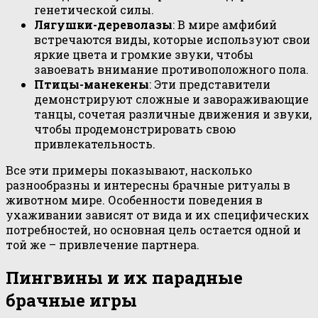
генетической силы.
Лягушки-дереволазы
: В мире амфибий
встречаются виды, которые используют свои
яркие цвета и громкие звуки, чтобы
завоевать внимание противоположного пола.
Птицы-манекены
: Эти представители
демонстрируют сложные и завораживающие
танцы, сочетая различные движения и звуки,
чтобы продемонстрировать свою
привлекательность.
Все эти примеры показывают, насколько
разнообразны и интересны брачные ритуалы в
животном мире. Особенности поведения в
ухаживании зависят от вида и их специфических
потребностей, но основная цель остается одной и
той же – привлечение партнера.
Пингвины и их парадные
брачные игры