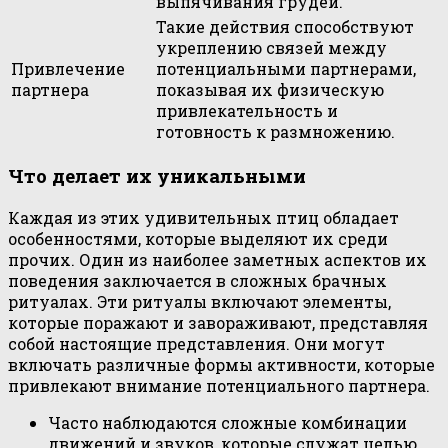
выпячивания грудей.
Такие действия способствуют
укреплению связей между
Привлечение
потенциальными партнерами,
партнера
показывая их физическую
привлекательность и
готовность к размножению.
Что делает их уникальными
Каждая из этих удивительных птиц обладает
особенностями, которые выделяют их среди
прочих. Один из наиболее заметных аспектов их
поведения заключается в сложных брачных
ритуалах. Эти ритуалы включают элементы,
которые поражают и завораживают, представляя
собой настоящие представления. Они могут
включать различные формы активности, которые
привлекают внимание потенциального партнера.
Часто наблюдаются сложные комбинации
движений и звуков, которые служат целью