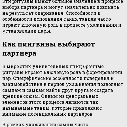
Эти ритуалы имеют большое значение в процессе
выбора партнера и могут значительно повлиять
на результат спаривания. Способности и
особенности исполнения таких танцев часто
играют ключевую роль в процессе ухаживания и
установлении пары.
Как пингвины выбирают
партнера
В мире этих удивительных птиц брачные
ритуалы играют ключевую роль в формировании
пар. Специфические особенности поведения и
взаимодействия в период ухаживания позволяют
самцам и самкам найти друг друга и создать
крепкие союзы. Одним из центральных
элементов этого процесса являются так
называемые танцы, которые привлекают
внимание потенциальных партнёров.
В рамках ухаживаний самцы часто