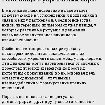
В мире животных поведение в паре играет
ключевую роль в установлении и поддержании
связи между партнерами. Среди множества
видов, интересным примером служат птицы, у
которых различные ритуалы и движения
оказывают значительное влияние на
взаимоотношения.
Особенности танцевальных ритуалов у
некоторых видов птиц заключаются в их
способности укреплять связи между партнерами.
Эти движения могут варьироваться от сложных
хореографических элементов до простых
ритмичных покачиваний, но их основная цель
остается одинаковой – улучшение
взаимодействия и формирование крепких
отношений.
Пара, выполняющая такие ритуалы,
демонстрирует друг другу свою готовность и