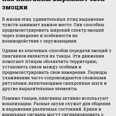
эмоции
В жизни этих удивительных птиц выражение
чувств занимает важное место. Они способны
продемонстрировать широкий спектр эмоций
через поведение и особенности их
взаимодействия с окружающими.
Одним из ключевых способов передачи эмоций у
пингвинов являются их танцы. Эти движения
помогают птицам обозначить территорию,
установить связи между особями и
продемонстрировать свои намерения. Периоды
ухаживания часто сопровождаются сложными
ритуалами, включающими синхронные шаги и
другие выразительные элементы.
Помимо танцев, пингвины активно используют
вокализацию. Разные звуки служат для общения
и выражения различных состояний. Крики и
вокальные сигналы могут сигнализировать о