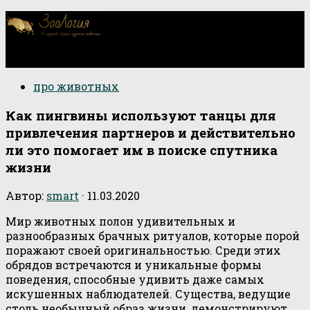
О научной стороне изучения животных
про животных
Как пингвины используют танцы для
привлечения партнеров и действительно
ли это помогает им в поиске спутника
жизни
Автор:
smart
·
11.03.2020
Мир животных полон удивительных и
разнообразных брачных ритуалов, которые порой
поражают своей оригинальностью. Среди этих
обрядов встречаются и уникальные формы
поведения, способные удивить даже самых
искушенных наблюдателей. Существа, ведущие
столь необычный образ жизни, демонстрируют