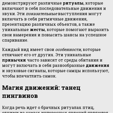
демонстрируют различные
ритуалы
, которые
включают в себя последовательные движения и
звуки. Эти
показательные
выступления могут
включать в себя ритмичные движения,
презентацию различных объектов, а также
уникальные
жесты
, которые помогают выразить
свои намерения и повысить шансы на успешное
спаривание.
Каждый вид имеет свои
особенности
, которые
отличают его от других. Эти уникальные
привычки
часто зависят от среды обитания и
могут включать в себя разнообразные
движения
и звуковые сигналы, которые самцы используют,
чтобы впечатлить самок.
Магия движений: танец
пингвинов
Когда речь идет о брачных ритуалах птиц,
одними из самых интересных явлений являются