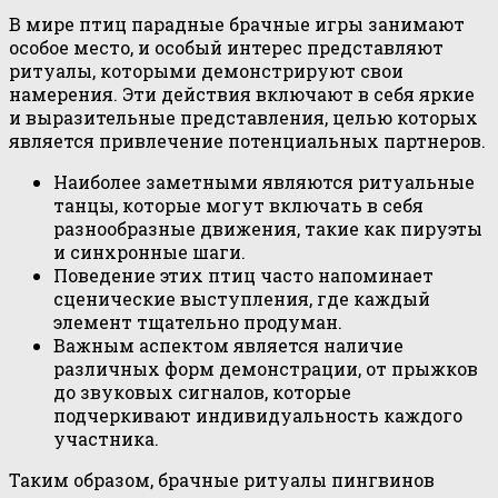
В мире птиц парадные брачные игры занимают
особое место, и особый интерес представляют
ритуалы, которыми демонстрируют свои
намерения. Эти действия включают в себя яркие
и выразительные представления, целью которых
является привлечение потенциальных партнеров.
Наиболее заметными являются ритуальные
танцы, которые могут включать в себя
разнообразные движения, такие как пируэты
и синхронные шаги.
Поведение этих птиц часто напоминает
сценические выступления, где каждый
элемент тщательно продуман.
Важным аспектом является наличие
различных форм демонстрации, от прыжков
до звуковых сигналов, которые
подчеркивают индивидуальность каждого
участника.
Таким образом, брачные ритуалы пингвинов