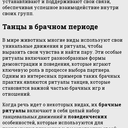
устанавливают и поддерживают свои связи,
обеспечивая успешное взаимодействие внутри
своих групп.
Танцы в брачном периоде
В мире животных многие виды используют свои
уникальные движения и ритуалы, чтобы
выразить свои чувства и найти пару. Эти особые
ритуалы включают разнообразные формы
демонстрации и поведения, которые играют
ключевую роль в процессе выбора партнера.
Одним из интересных примеров таких брачных
практик являются ритуалы танцев, которые
становятся важной частью брачных игр и
отношений.
Когда речь идет о некоторых видах, их
брачные
ритуалы
включают в себя целый набор
танцевальных движений
и
поведенческих
особенностей, которые используются для