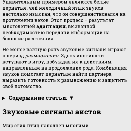
Удивительным примером являются белые
пернатые, чей мелодичный язык звуков
настолько изыскан, что он совершенствовался на
протяжении веков. Этот процесс – результат
многолетней
адаптации
, вызванной
необходимостью передачи информации на
большие расстояния.
Не менее важную роль звуковые сигналы играют
в период
размножения
. Здесь инстинкты
вступают в игру, побуждая их к действиям,
направленным на продолжение рода. Комбинация
звуков помогает пернатым найти партнёра,
выразить готовность к размножению и защитить
своё потомство.
Содержание статьи: ▼
Звуковые сигналы аистов
Мир этих птиц наполнен многими