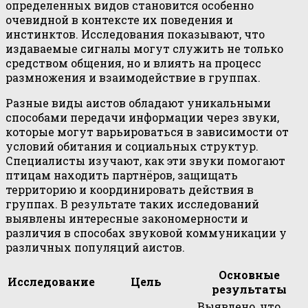
определенных видов становится особенно
очевидной в контексте их поведения и
инстинктов. Исследования показывают, что
издаваемые сигналы могут служить не только
средством общения, но и влиять на процесс
размножения и взаимодействие в группах.
Разные виды аистов обладают уникальными
способами передачи информации через звуки,
которые могут варьироваться в зависимости от
условий обитания и социальных структур.
Специалисты изучают, как эти звуки помогают
птицам находить партнёров, защищать
территорию и координировать действия в
группах. В результате таких исследований
выявлены интересные закономерности и
различия в способах звуковой коммуникации у
различных популяций аистов.
Основные
Исследование
Цель
результаты
Выявлено, что