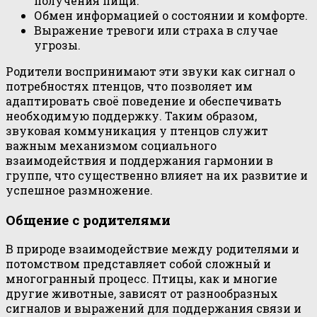
получения пищи.
Обмен информацией о состоянии и комфорте.
Выражение тревоги или страха в случае
угрозы.
Родители воспринимают эти звуки как сигнал о
потребностях птенцов, что позволяет им
адаптировать своё поведение и обеспечивать
необходимую поддержку. Таким образом,
звуковая коммуникация у птенцов служит
важным механизмом социального
взаимодействия и поддержания гармонии в
группе, что существенно влияет на их развитие и
успешное размножение.
Общение с родителями
В природе взаимодействие между родителями и
потомством представляет собой сложный и
многогранный процесс. Птицы, как и многие
другие животные, зависят от разнообразных
сигналов и выражений для поддержания связи и