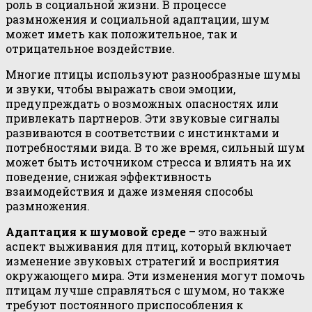
роль в социальной жизни. В процессе
размножения и социальной адаптации, шум
может иметь как положительное, так и
отрицательное воздействие.
Многие птицы используют разнообразные шумы
и звуки, чтобы выражать свои эмоции,
предупреждать о возможных опасностях или
привлекать партнеров. Эти звуковые сигналы
развиваются в соответствии с инстинктами и
потребностями вида. В то же время, сильный шум
может быть источником стресса и влиять на их
поведение, снижая эффективность
взаимодействия и даже изменяя способы
размножения.
Адаптация к шумовой среде
– это важный
аспект выживания для птиц, который включает
изменение звуковых стратегий и восприятия
окружающего мира. Эти изменения могут помочь
птицам лучше справляться с шумом, но также
требуют постоянного приспособления к