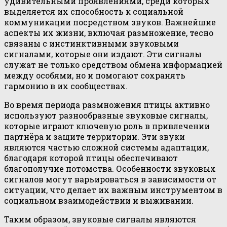
удивительными проявлениями, среди которых
выделяется их способность к социальной
коммуникации посредством звуков. Важнейшие
аспекты их жизни, включая размножение, тесно
связаны с инстинктивными звуковыми
сигналами, которые они издают. Эти сигналы
служат не только средством обмена информацией
между особями, но и помогают сохранять
гармонию в их сообществах.
Во время периода размножения птицы активно
используют разнообразные звуковые сигналы,
которые играют ключевую роль в привлечении
партнёра и защите территории. Эти звуки
являются частью сложной системы адаптации,
благодаря которой птицы обеспечивают
благополучие потомства. Особенности звуковых
сигналов могут варьироваться в зависимости от
ситуации, что делает их важным инструментом в
социальном взаимодействии и выживании.
Таким образом, звуковые сигналы являются