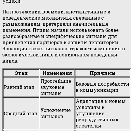
успехи.
На протяжении времени, инстинктивные и
поведенческие механизмы, связанные с
размножением, претерпели значительные
изменения. Птицы начали использовать более
разнообразные и специфические сигналы для
привлечения партнеров и защиты территории.
Эволюция таких сигналов отражает изменения в
экологической нише и социальном поведении
видов.
Этап
Изменения
Причины
Простейшие
Базовые потребности
Ранний этап
звуковые
в коммуникации
сигналы
Адаптация к новым
условиям и
Усложнение
Средний этап
улучшение
сигналов
репродуктивных
стратегий