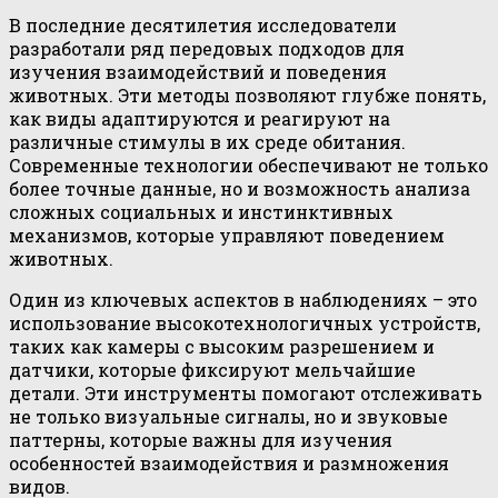
В последние десятилетия исследователи
разработали ряд передовых подходов для
изучения взаимодействий и поведения
животных. Эти методы позволяют глубже понять,
как виды адаптируются и реагируют на
различные стимулы в их среде обитания.
Современные технологии обеспечивают не только
более точные данные, но и возможность анализа
сложных социальных и инстинктивных
механизмов, которые управляют поведением
животных.
Один из ключевых аспектов в наблюдениях – это
использование высокотехнологичных устройств,
таких как камеры с высоким разрешением и
датчики, которые фиксируют мельчайшие
детали. Эти инструменты помогают отслеживать
не только визуальные сигналы, но и звуковые
паттерны, которые важны для изучения
особенностей взаимодействия и размножения
видов.