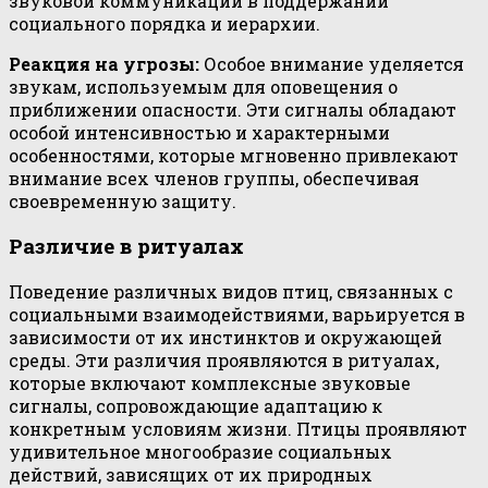
звуковой коммуникации в поддержании
социального порядка и иерархии.
Реакция на угрозы:
Особое внимание уделяется
звукам, используемым для оповещения о
приближении опасности. Эти сигналы обладают
особой интенсивностью и характерными
особенностями, которые мгновенно привлекают
внимание всех членов группы, обеспечивая
своевременную защиту.
Различие в ритуалах
Поведение различных видов птиц, связанных с
социальными взаимодействиями, варьируется в
зависимости от их инстинктов и окружающей
среды. Эти различия проявляются в ритуалах,
которые включают комплексные звуковые
сигналы, сопровождающие адаптацию к
конкретным условиям жизни. Птицы проявляют
удивительное многообразие социальных
действий, зависящих от их природных