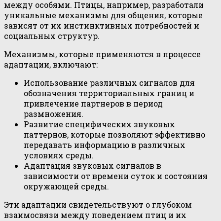
между особями. Птицы, например, разработали
уникальные механизмы для общения, которые
зависят от их инстинктивных потребностей и
социальных структур.
Механизмы, которые применяются в процессе
адаптации, включают:
Использование различных сигналов для
обозначения территориальных границ и
привлечение партнеров в период
размножения.
Развитие специфических звуковых
паттернов, которые позволяют эффективно
передавать информацию в различных
условиях среды.
Адаптация звуковых сигналов в
зависимости от времени суток и состояния
окружающей среды.
Эти адаптации свидетельствуют о глубоком
взаимосвязи между поведением птиц и их