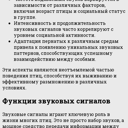
зависимости от различных факторов,
включая возраст птицы и социальный статус
в группе.
Интенсивность и продолжительность
звуковых сигналов часто коррелируют с
уровнем социальной активности.
Адаптация пернатых к различным средам
привела к появлению уникальных звуковых
паттернов, способствующих успешному
взаимодействию между особями.
Эти аспекты являются неотъемлемой частью
поведения птиц, способствуя их выживанию и
эффективному размножению в различных
условиях.
Функции звуковых сигналов
Звуковые сигналы играют ключевую роль в
жизни многих птиц. Это не просто набор звуков, а
мощное средство передачи информации между