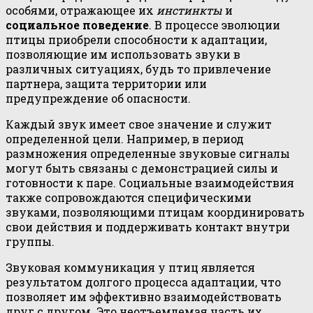
особями, отражающее их
инстинкты
и
социальное поведение
. В процессе эволюции
птицы приобрели способности к адаптации,
позволяющие им использовать звуки в
различных ситуациях, будь то привлечение
партнера, защита территории или
предупреждение об опасности.
Каждый звук имеет свое значение и служит
определенной цели. Например, в период
размножения определенные звуковые сигналы
могут быть связаны с демонстрацией силы и
готовности к паре. Социальные взаимодействия
также сопровождаются специфическими
звуками, позволяющими птицам координировать
свои действия и поддерживать контакт внутри
группы.
Звуковая коммуникация у птиц является
результатом долгого процесса адаптации, что
позволяет им эффективно взаимодействовать
друг с другом. Это неотъемлемая часть их