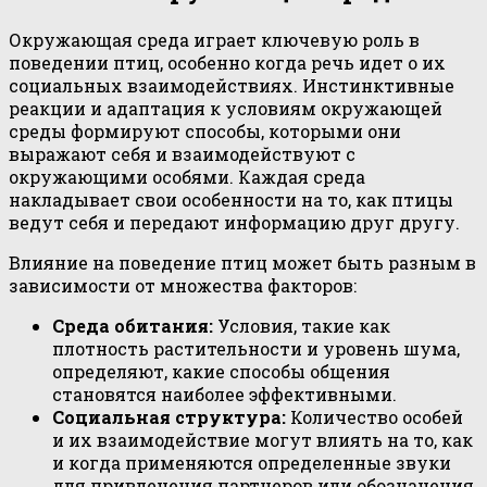
Окружающая среда играет ключевую роль в
поведении птиц, особенно когда речь идет о их
социальных взаимодействиях. Инстинктивные
реакции и адаптация к условиям окружающей
среды формируют способы, которыми они
выражают себя и взаимодействуют с
окружающими особями. Каждая среда
накладывает свои особенности на то, как птицы
ведут себя и передают информацию друг другу.
Влияние на поведение птиц может быть разным в
зависимости от множества факторов:
Среда обитания:
Условия, такие как
плотность растительности и уровень шума,
определяют, какие способы общения
становятся наиболее эффективными.
Социальная структура:
Количество особей
и их взаимодействие могут влиять на то, как
и когда применяются определенные звуки
для привлечения партнеров или обозначения