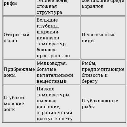
теплые воды,
обитающие среди
рифы
сложная
кораллов
структура
Большие
глубины,
широкий
Открытый
Пелагические
диапазон
океан
виды
температур,
большое
пространство
Мелководья,
Рыбы,
Прибрежные
богатые
предпочитающие
зоны
питательными
близость к
веществами
берегу
Низкие
температуры,
Глубокие
высокая
Глубоководные
морские
давление,
рыбы
зоны
ограниченный
доступ к свету