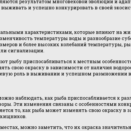
являются результатом многовековой эволюции и ад
 выживать и успешно конкурировать в своей экосис
кальными характеристиками, которые влияют на жи
 изменчивость температуры воды и разнообразие суб
азмеров и более высоких колебаний температуры, 
или сигнализации.
ют рыбу приспосабливаться к местным особенностям
ять свою окраску в зависимости от наличия водорос
евую роль в выживании и успешном размножении в 
, можно наблюдать, как рыба приспосабливается к 
оры. Эти изменения связаны с особенностями конкр
тся то, как рыба может изменять свою окраску в з
 хищников.
естах, можно заметить, что их окраска значительн