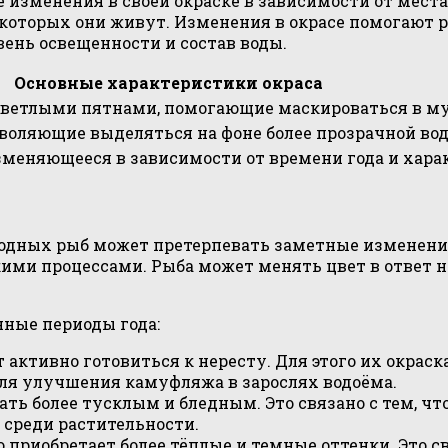
зменения в своей окраске в зависимости от места
оторых они живут. Изменения в окрасе помогают ры
вень освещенности и состав воды.
Основные характеристики окраса
светлыми пятнами, помогающие маскироваться в му
воляющие выделяться на фоне более прозрачной во
изменяющееся в зависимости от времени года и хара
водных рыб может претерпевать заметные изменени
ми процессами. Рыба может менять цвет в ответ н
нные периоды года:
активно готовиться к нересту. Для этого их окраск
для улучшения камуфляжа в зарослях водоёма.
ать более тусклым и бледным. Это связано с тем, ч
 среди растительности.
 приобретает более тёплые и темные оттенки. Это с