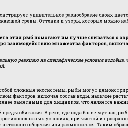
монстрирует удивительное разнообразие своих цвето
жающей среды. Оттенки и узоры, которые можно на
вета этих рыб помогают им лучше сливаться с о
аря взаимодействию множества факторов, включа
кальную реакцию на специфические условия водоёма, 
й.
 собой сложные экосистемы, рыбы могут демонстри
твом факторов, включая состав воды, наличие раст
енее заметными для хищников, что является важн
й среды обитания. В реке, где вода более мутная, 
противоположных условиях, при чистой и прозрачной
ее активного общения или размножения. Таким образ