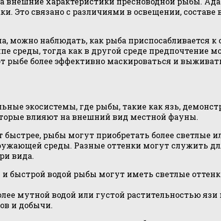
на внешние характеристики пресноводной рыбы. Ада
ки. Это связано с различиями в освещении, составе
ма, можно наблюдать, как рыба приспосабливается к
е среды, тогда как в другой среде предпочтение м
т рыбе более эффективно маскироваться и выживать
ьные экосистемы, где рыбы, такие как язь, демон
которые влияют на внешний вид местной фауны.
ет быстрее, рыбы могут приобретать более светлые ил
ужающей среды. Разные оттенки могут служить для
ри вида.
й и быстрой водой рыбы могут иметь светлые оттенк
более мутной водой или густой растительностью яз
ов и добычи.