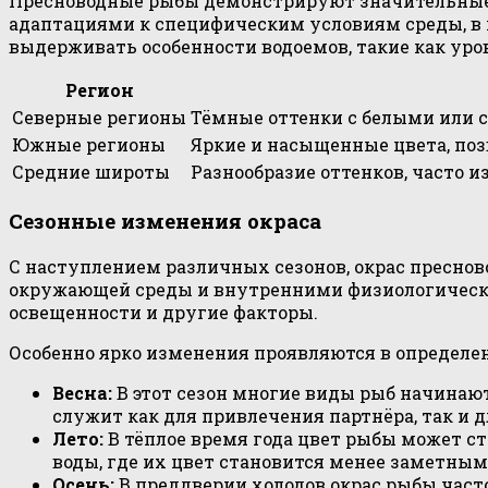
Пресноводные рыбы демонстрируют значительные и
адаптациями к специфическим условиям среды, в к
выдерживать особенности водоемов, такие как уро
Регион
Северные регионы
Тёмные оттенки с белыми или 
Южные регионы
Яркие и насыщенные цвета, поз
Средние широты
Разнообразие оттенков, часто 
Сезонные изменения окраса
С наступлением различных сезонов, окрас пресно
окружающей среды и внутренними физиологически
освещенности и другие факторы.
Особенно ярко изменения проявляются в определе
Весна:
В этот сезон многие виды рыб начинают 
служит как для привлечения партнёра, так и 
Лето:
В тёплое время года цвет рыбы может ст
воды, где их цвет становится менее заметным
Осень:
В преддверии холодов окрас рыбы часто