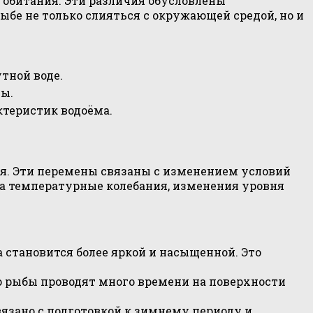
 обитания. Эти различия обусловлены
бе не только слияться с окружающей средой, но и
тной воде.
ды.
ктеристик водоёма.
я. Эти перемены связаны с изменением условий
а температурные колебания, изменения уровня
а становится более яркой и насыщенной. Это
то рыбы проводят много времени на поверхности
вязано с подготовкой к зимнему периоду и