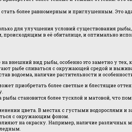
т стать более равномерным и приглушенным. Это а
олько для улучшения условий существования рыбы, 
, происходящим в её обиталище, и оптимально испо
на внешний вид рыбы, особенно это заметно у тех, к
ают рыбе сливаться с окружающей средой и выживат
остав водоема, наличие растительности и особеннос
а может приобретать более светлые и блестящие отт
у.
а рыбы становится более тусклой и матовой, что по
изменении цвета. В местах с густыми водорослями 
иться с окружающим фоном.
 влияют на окраску. Например, наличие различных 
бледным.