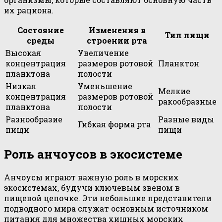
их рациона.
Состояние
Изменения в
Тип пищи
среды
строении рта
Высокая
Увеличение
концентрация
размеров ротовой
Планктон
планктона
полости
Низкая
Уменьшение
Мелкие
концентрация
размеров ротовой
ракообразные
планктона
полости
Разнообразие
Разные виды
Гибкая форма рта
пищи
пищи
Роль анчоусов в экосистеме
Анчоусы играют важную роль в морских
экосистемах, будучи ключевым звеном в
пищевой цепочке. Эти небольшие представители
подводного мира служат основным источником
питания для множества хищных морских