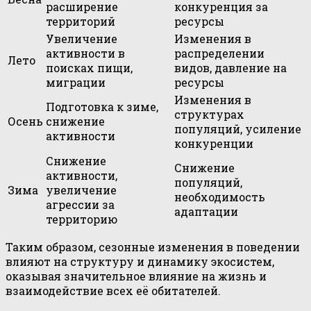
расширение
конкуренция за
территорий
ресурсы
Увеличение
Изменения в
активности в
распределении
Лето
поисках пищи,
видов, давление на
миграции
ресурсы
Изменения в
Подготовка к зиме,
структурах
Осень
снижение
популяций, усиление
активности
конкуренции
Снижение
Снижение
активности,
популяций,
Зима
увеличение
необходимость
агрессии за
адаптации
территорию
Таким образом, сезонные изменения в поведении
влияют на структуру и динамику экосистем,
оказывая значительное влияние на жизнь и
взаимодействие всех её обитателей.