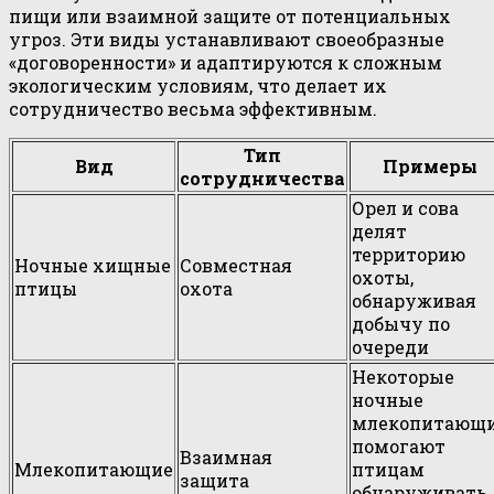
пищи или взаимной защите от потенциальных
угроз. Эти виды устанавливают своеобразные
«договоренности» и адаптируются к сложным
экологическим условиям, что делает их
сотрудничество весьма эффективным.
Тип
Вид
Примеры
сотрудничества
Орел и сова
делят
территорию
Ночные хищные
Совместная
охоты,
птицы
охота
обнаруживая
добычу по
очереди
Некоторые
ночные
млекопитающ
помогают
Взаимная
Млекопитающие
птицам
защита
обнаруживать