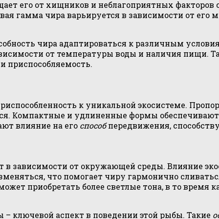
ает его от хищников и неблагоприятных факторов 
овая гамма чира варьируется в зависимости от его м
собность чира адаптироваться к различным условиям
висимости от температуры воды и наличия пищи. Та
 и приспособляемость.
риспособленность к уникальной экосистеме. Пропор
я. Компактные и удлиненные формы обеспечивают о
ают влияние на его
способ
передвижения, способств
т в зависимости от окружающей среды. Влияние эк
изменяться, что помогает чиру гармонично сливать
ожет приобретать более светлые тона, в то время 
– ключевой аспект в поведении этой рыбы. Такие
о