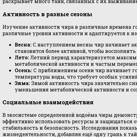
раскрывает много тайн, связанных с их выживани
Активность в разные сезоны
Изучение активности чира в различные времена го
различные уровни активности и адаптируется к и
Весна:
С наступлением весны чир начинает ак
становится более активной, чтобы восполнить
Лето:
Летний период характеризуется максим
метаболической активности и частым переме
Осень:
С приближением осени чир начинает го
температуры воды, что требует особых усилий
Зима:
Зимой активность чира значительно сни
уменьшения метаболической активности и со
Социальные взаимодействия
В экосистеме определенной водоёма чиры демонст
эффективно использовать ресурсы и защищаться о
стабильность и безопасность. Исследования показ
жизнедеятельности, добавляя ещё одну грань к т