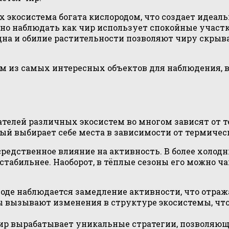
 экосистема богата кислородом, что создает идеальн
но наблюдать как чир использует спокойные участк
на и обилие растительности позволяют чиру скры
м из самых интересных объектов для наблюдения, 
телей различных экосистем во многом зависят от т
рый выбирает себе места в зависимости от термичес
едственное влияние на активность. В более холод
стабильнее. Наоборот, в тёплые сезоны его можно ч
 воде наблюдается замедление активности, что отраж
ы вызывают изменения в структуре экосистемы, что
чир вырабатывает уникальные стратегии, позволяю