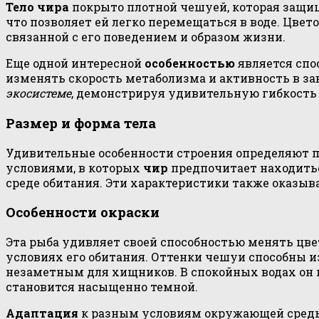
Тело чира
покрыто плотной чешуей, которая защищ
что позволяет ей легко перемещаться в воде. Цвет
связанной с его поведением и образом жизни.
Еще одной интересной
особенностью
является спо
изменять скорость метаболизма и активность в за
экосистеме
, демонстрируя удивительную гибкость
Размер и форма тела
Удивительные особенности строения определяют п
условиями, в которых
чир
предпочитает находитьс
среде обитания. Эти характеристики также оказыв
Особенности окраски
Эта рыба удивляет своей способностью менять цве
условиях его обитания. Оттенки чешуи способны 
незаметным для хищников. В спокойных водах он м
становится насыщенно темной.
Адаптация
к разным условиям окружающей среды 