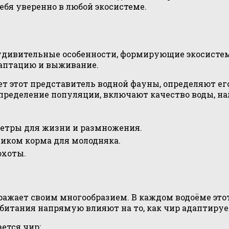
ебя уверенно в любой экосистеме.
удивительные особенности, формирующие экосистем
даптацию и выживание.
ет этот представитель водной фауны, определяют е
ределение популяции, включают качество воды, нал
етры для жизни и размножения.
иком корма для молодняка.
охоты.
поражает своим многообразием. В каждом водоёме эт
обитания напрямую влияют на то, как чир адаптиру
ется чир: