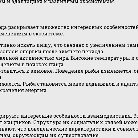
ем и адаптацией к различным экосистемам.
да раскрывает множество интересных особенностей.
зменениям в экосистеме.
тивно искать пищу, что связано с увеличением те
 запасы энергии после зимнего периода.
альной активностью чира. Высокие температуры и 
щениям в поисках пищи.
товиться к зимовке. Поведение рыбы изменяется: о
.
жается. Рыба становится менее подвижной и адапт
хранения энергии.
рируют интересные особенности взаимодействия. 
т хищников. Структура их социальных связей может
ывают, что поведенческие характеристики и совмес
айнам, окружающим их существование.