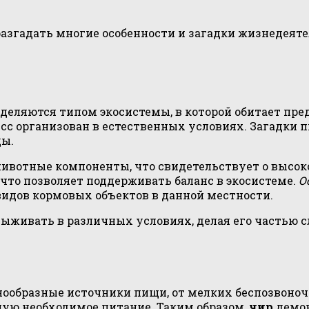
гадать многие особенности и загадки жизнедеятель
деляются типом экосистемы, в которой обитает пре
цесс организован в естественных условиях. Загадки 
ды.
животные компоненты, что свидетельствует о высок
 что позволяет поддерживать баланс в экосистеме.
О
видов кормовых объектов в данной местности.
выживать в различных условиях, делая его частью 
ообразные источники пищи, от мелких беспозвоноч
щую необходимое питание. Таким образом,
чир
демон