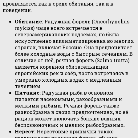
проявляются как в среде обитания, так и в
поведении.
Обитание:
Радужная форель (Oncorhynchus
mykiss) чаще всего встречается в
североамериканских водоемах, но была
искусственно акклиматизирована во многих
странах, включая Россию. Она предпочитает
более холодные воды с быстрым течением. В
отличие от неё, речная форель (Salmo trutta)
является коренной обитательницей
европейских рек и озёр, часто встречаясь в
умеренно холодных водах с медленным
течением.
Питание:
Радужная рыба в основном
питается насекомыми, ракообразными и
мелкими рыбами. Речная форель также
разнообразна в своих предпочтениях, но её
рацион может включать больше водных
беспозвоночных и мелких рыбообразных.
Нерест:
Нерестовые привычки также
различаются: радужная форель обычно