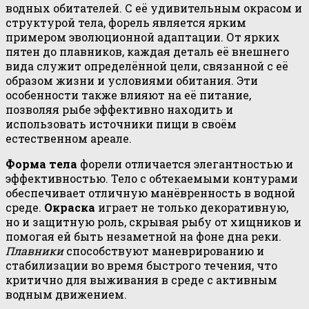
водных обитателей. С её удивительным окрасом и
структурой тела, форель является ярким
примером эволюционной адаптации. От ярких
пятен до плавников, каждая деталь её внешнего
вида служит определённой цели, связанной с её
образом жизни и условиями обитания. Эти
особенности также влияют на её питание,
позволяя рыбе эффективно находить и
использовать источники пищи в своём
естественном ареале.
Форма тела
форели отличается элегантностью и
эффективностью. Тело с обтекаемыми контурами
обеспечивает отличную манёвренность в водной
среде.
Окраска
играет не только декоративную,
но и защитную роль, скрывая рыбу от хищников и
помогая ей быть незаметной на фоне дна реки.
Плавники
способствуют маневрированию и
стабилизации во время быстрого течения, что
критично для выживания в среде с активным
водным движением.