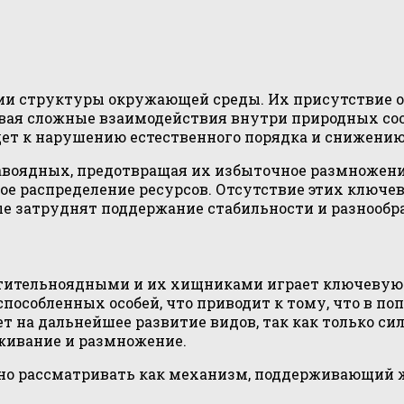
и структуры окружающей среды. Их присутствие о
вая сложные взаимодействия внутри природных соо
дет к нарушению естественного порядка и снижению
оядных, предотвращая их избыточное размножение.
ое распределение ресурсов. Отсутствие этих ключе
е затруднят поддержание стабильности и разнообр
тительноядными и их хищниками играет ключевую 
способленных особей, что приводит к тому, что в п
ияет на дальнейшее развитие видов, так как только 
живание и размножение.
о рассматривать как механизм, поддерживающий жи