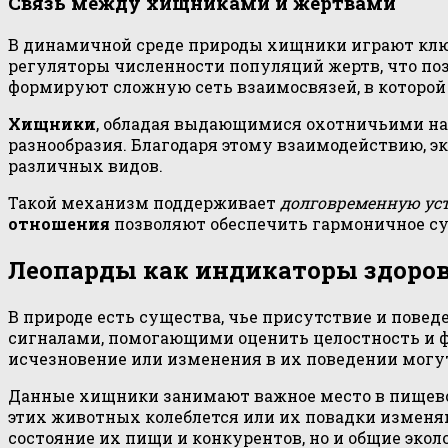
Связь между хищниками и жертвами
В динамичной среде природы хищники играют клю
регуляторы численности популяций жертв, что по
формируют сложную сеть взаимосвязей, в которой
Хищники
, обладая выдающимися охотничьими на
разнообразия. Благодаря этому взаимодействию, э
различных видов.
Такой механизм поддерживает
долговременную ус
отношения
позволяют обеспечить гармоничное с
Леопарды как индикаторы здоро
В природе есть существа, чье присутствие и пов
сигналами, помогающими оценить целостность и ф
исчезновение или изменения в их поведении могу
Данные хищники занимают важное место в пищевой
этих животных колеблется или их повадки изменяю
состояние их пищи и конкурентов, но и общие экол