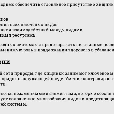
ходимо обеспечить стабильное присутствие хищник
иков
ения всех ключевых видов
мания взаимодействий между видами
дными ресурсами
родных системах и предотвратить негативные посл
аменимую роль в поддержании здорового и сбаланс
епи
ой сети природы, где хищники занимают ключевое м
порядок в окружающей среде. Умение контролирова
ти.
вляются незаменимыми элементами, которые обеспе
твует сохранению многообразия видов и предотвращ
сей системы.