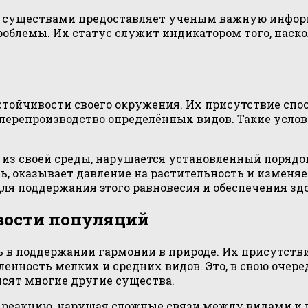
 существами предоставляет ученым важную информ
роблемы. Их статус служит индикатором того, наск
тойчивости своего окружения. Их присутствие спо
ерепроизводство определённых видов. Такие услов
из своей среды, нарушается установленный порядок
ь, оказывает давление на растительность и изменяе
я поддержания этого равновесия и обеспечения здо
вости популяций
в поддержании гармонии в природе. Их присутстви
енность мелких и средних видов. Это, в свою очере
исят многие другие существа.
реакцию, нарушая сложные связи между видами и п