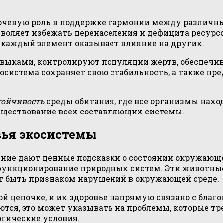
чевую роль в поддержке гармонии между различн
зволяет избежать перенаселения и дефицита ресур
 каждый элемент оказывает влияние на других.
выками, контролируют популяции жертв, обеспечив
косистема сохраняет свою стабильность, а также п
тойчивость
среды обитания, где все организмы нахо
уществование всех составляющих системы.
вья экосистемы
едение дают ценные подсказки о состоянии окружаю
ункционирование природных систем. Эти животные 
т быть признаком нарушений в окружающей среде.
 цепочке, и их здоровье напрямую связано с благо
тся, это может указывать на проблемы, которые т
огические условия.