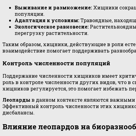
Выживание и размножение:
Хищники сокраща
популяции.
Адаптация к условиям:
Травоядные, находящ
Экологическое равновесие:
Растительноядные
перегрузку растительности.
Таким образом, хищники, действующие в роли естес
взаимодействие помогает поддерживать разнообра
Контроль численности популяций
Поддержание численности хищников имеет критиче
роль в контроле численности других видов, что в
хищников регулируется, это помогает избежать п
Леопарды
в данном контексте являются важными 
Эффективный контроль численности этих хищнико
дисбалансы.
Влияние леопардов на биоразноо