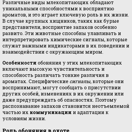
Различные виды млекопитающих обладают
уникальными способностями к восприятию
ароматов, и это играет ключевую роль в их жизни.
В случае крупных хищников, таких как бурые
представители, восприятие запахов особенно
развито. Эти животные способны улавливать и
интерпретировать химические сигналы, которые
служат важными индикаторами в их поведении и
взаимодействии с окружающим миром.
Особенности
обоняния у этих млекопитающих
включают высокую чувствительность и
способность различать тонкие различия в
ароматах. Специфические
сигналы
, которые они
воспринимают, могут сообщать о присутствии
других особей, изменениях в их окружении или
даже предупреждать об опасностях. Поэтому
распознавание запахов становится неотъемлемой
частью их
коммуникации
и адаптации к
условиям жизни.
Роль обоняния в охоте