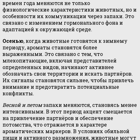
времен года меняются не только
физиологические характеристики животных, но и
особенности их коммуникации через запахи. Это
связано с изменением гормонального фона и
адаптацией к окружающей среде.
Осенью
, когда животные готовятся к зимнему
периоду, ароматы становятся более
выраженными. Это связано с тем, что
млекопитающие, включая представителей
определенных видов, начинают активнее
обозначать свои территории и искать партнёров.
Их сигналы становятся сильнее, чтобы привлечь
внимание и предотвратить потенциальные
конфликты.
Весной и летом
запахи меняются, становясь менее
интенсивными. В этот период акцент смещается
на привлечение партнёров и обеспечение
потомства, что отражается в характере
ароматических маркеров. В условиях обильной
пищи и активного размножения, животные могут