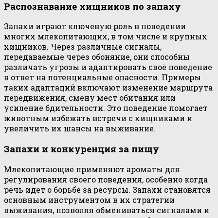
Распознавание хищников по запаху
Запахи играют ключевую роль в поведении
многих млекопитающих, в том числе и крупных
хищников. Через различные сигналы,
передаваемые через обоняние, они способны
различать угрозы и адаптировать своё поведение
в ответ на потенциальные опасности. Примеры
таких адаптаций включают изменение маршрута
передвижения, смену мест обитания или
усиление бдительности. Это поведение помогает
животным избежать встречи с хищниками и
увеличить их шансы на выживание.
Запахи и конкуренция за пищу
Млекопитающие применяют ароматы для
регулирования своего поведения, особенно когда
речь идет о борьбе за ресурсы. Запахи становятся
основным инструментом в их стратегии
выживания, позволяя обмениваться сигналами и