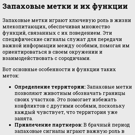
Запаховые метки и их функции
Запаховые метки играют ключевую роль в жизни
млекопитающих, обеспечивая множество
функций, связанных с их поведением. Эти
специфические сигналы служат для передачи
важной информации между особями, помогая им
ориентироваться в своем окружении и
взаимодействовать с сородичами.
Вот основные особенности и функции таких
меток:
Определение территории:
Запаховые метки
позволяют животным обозначать границы
своих участков. Это помогает избежать
конфликтов с другими особями, поскольку
каждый чувствует, что территория уже
занята.
Привлечение партнеров:
В брачный период
запаховые сигналы играют важную роль в