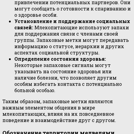
привлечении потенциальных партнеров. Они
могут сообщать о готовности к спариванию и
о здоровье особи.
Установление и поддержание социальных
связей:
Млекопитающие используют запахи
для поддержания связи с членами своей
группы. Запаховые метки могут передавать
информацию о статусе, иерархии и других
аспектах социальной структуры.
Определение состояния здоровья:
Некоторые запаховые сигналы могут
указывать на состояние здоровья или
наличие болезни, что позволяет другим
особям избегать контакта с потенциально
больной особью.
Таким образом, запаховые метки являются
важным элементом общения в мире
млекопитающих, влияя на их повседневное
поведение и взаимодействие друг с другом.
Обозначение территории медведями