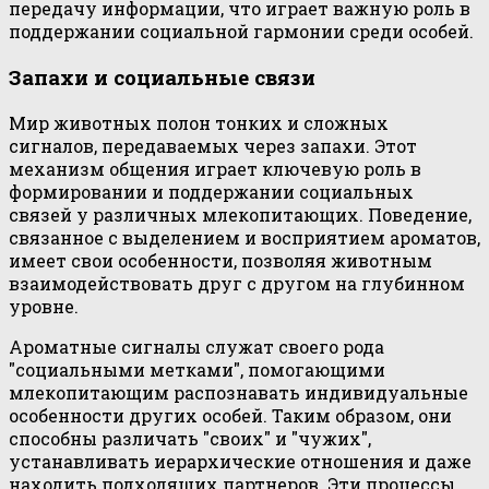
передачу информации, что играет важную роль в
поддержании социальной гармонии среди особей.
Запахи и социальные связи
Мир животных полон тонких и сложных
сигналов, передаваемых через запахи. Этот
механизм общения играет ключевую роль в
формировании и поддержании социальных
связей у различных млекопитающих. Поведение,
связанное с выделением и восприятием ароматов,
имеет свои особенности, позволяя животным
взаимодействовать друг с другом на глубинном
уровне.
Ароматные сигналы служат своего рода
"социальными метками", помогающими
млекопитающим распознавать индивидуальные
особенности других особей. Таким образом, они
способны различать "своих" и "чужих",
устанавливать иерархические отношения и даже
находить подходящих партнеров. Эти процессы