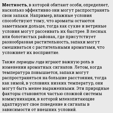
Местность
, в которой обитают особи, определяет,
насколько эффективно они могут распространять
свои запахи. Например, влажные условия
способствуют тому, что ароматы остаются
заметными дольше, тогда как сухие и ветряные
условия могут рассеивать их быстрее. В лесных
или болотистых районах, где присутствует
разнообразная растительность, запахи могут
смешиваться с растительными ароматами, что
усложняет их восприятие.
Также
периоды года
играют важную роль в
изменении ароматных сигналов. Летом, когда
температура повышается, запахи могут
распространяться на большие расстояния, тогда
как зимой, в условиях низких температур, они
могут быть менее выраженными. Эти природные
факторы становятся частью сложной системы
коммуникации, в которой млекопитающие
адаптируют свое поведение и сигналы в
зависимости от внешних условий.