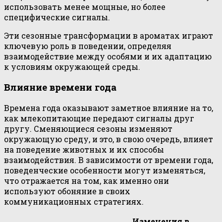
использовать менее мощные, но более
специфические сигналы.
Эти сезонные трансформации в ароматах играют
ключевую роль в поведении, определяя
взаимодействие между особями и их адаптацию
к условиям окружающей среды.
Влияние времени года
Времена года оказывают заметное влияние на то,
как млекопитающие передают сигналы друг
другу. Сменяющиеся сезоны изменяют
окружающую среду, и это, в свою очередь, влияет
на поведение животных и их способы
взаимодействия. В зависимости от времени года,
поведенческие особенности могут изменяться,
что отражается на том, как именно они
используют обоняние в своих
коммуникационных стратегиях.
Изменения в