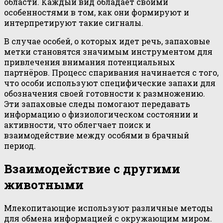
области. Каждый вид обладает своими
особенностями в том, как они формируют и
интерпретируют такие сигналы.
В случае особей, о которых идет речь, запаховые
метки становятся значимым инструментом для
привлечения внимания потенциальных
партнёров. Процесс спаривания начинается с того,
что особи используют специфические запахи для
обозначения своей готовности к размножению.
Эти запаховые следы помогают передавать
информацию о физиологическом состоянии и
активности, что облегчает поиск и
взаимодействие между особями в брачный
период.
Взаимодействие с другими
животными
Млекопитающие используют различные методы
для обмена информацией с окружающим миром.