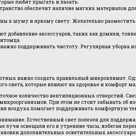
торые любят прыгать и лазать.
транство обеспечит наличие мягких материалов дл
ы к шуму и яркому свету. Желательно разместить 
 добавление аксессуаров, таких как домики, тонне
питомца.
важно поддерживать чистоту. Регулярная уборка и
тных важно создать правильный микроклимат. Од
го света, которые влияют на здоровье и комфорт м
аточное количество вентиляционных отверстий. Све
микроорганизмов. При этом не стоит забывать об и
ция воздуха помогает поддерживать комфортную те
 внимание. Естественный свет полезен для поддерж
 лучи освещали его в утренние часы, избегая перег
становки дополнительных осветительных аксессуар