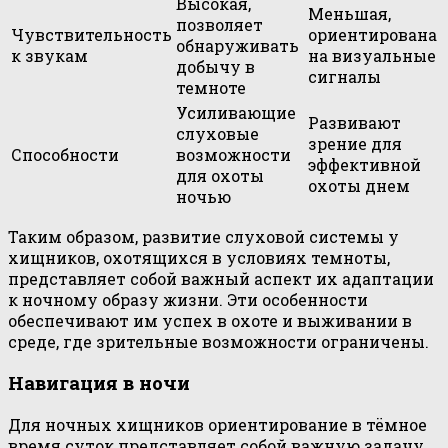
Высокая,
Меньшая,
позволяет
Чувствительность
ориентирована
обнаруживать
к звукам
на визуальные
добычу в
сигналы
темноте
Усиливающие
Развивают
слуховые
зрение для
Способности
возможности
эффективной
для охоты
охоты днем
ночью
Таким образом, развитие слуховой системы у
хищников, охотящихся в условиях темноты,
представляет собой важный аспект их адаптации
к ночному образу жизни. Эти особенности
обеспечивают им успех в охоте и выживании в
среде, где зрительные возможности ограничены.
Навигация в ночи
Для ночных хищников ориентирование в тёмное
время суток представляет собой важную задачу,