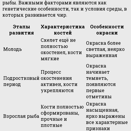
рыбы. Важными факторами являются как
генетические особенности, так и условия среды, в
которых развивается чир.
Этапы
Характеристика
Особенности
развития
костей
окраски
Скелет ещё не
Окраска более
полностью
Молодь
светлая, неярко
окостенел, кости
выраженная
мягкие
Окраска
Процесс
начинает
Подростковый
окостенения
темнеть,
период
активен, кости
появляются
укрепляются
первые
отметины
Окраска
Кости полностью
насыщенная,
сформированы,
Взрослая рыба
ярко выражены
прочные и
все характерные
плотные
признаки