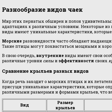
Разнообразие видов чаек
Мир этих пернатых обширен и полон удивительных
адаптациях к различным условиям. Некоторые из 
виды имеют уникальные характеристики, которые 
Морские
разновидности часто обладают выдающ
Такие птицы могут похвастаться мощными и хор
В свою очередь,
внутренние
виды имеют свои особ
различные уровни
силы
и
эффективности
своих
к
Сравнение крыльев разных видов
Когда речь заходит о морских птицах и их летате
присущи уникальные характеристики, которые опр
различными размерами и формами крыльев, что вл
Размер
Вид
крыльев