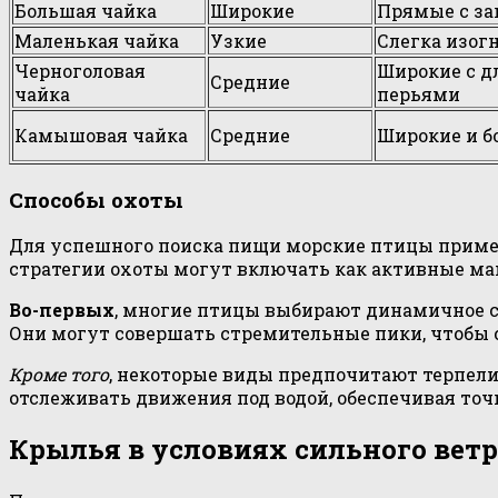
Большая чайка
Широкие
Прямые с з
Маленькая чайка
Узкие
Слегка изог
Черноголовая
Широкие с 
Средние
чайка
перьями
Камышовая чайка
Средние
Широкие и б
Способы охоты
Для успешного поиска пищи морские птицы примен
стратегии охоты могут включать как активные ма
Во-первых
, многие птицы выбирают динамичное с
Они могут совершать стремительные пики, чтобы 
Кроме того
, некоторые виды предпочитают терпел
отслеживать движения под водой, обеспечивая точ
Крылья в условиях сильного ветр