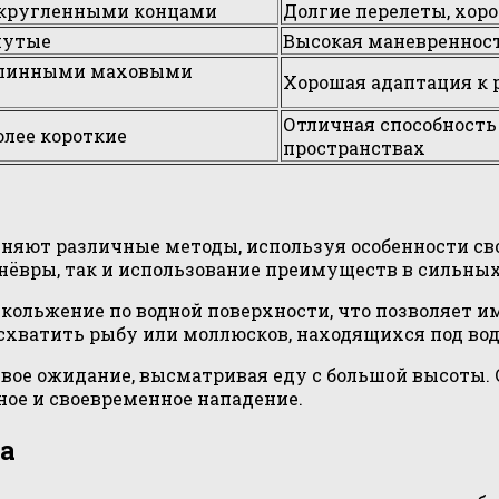
акругленными концами
Долгие перелеты, хор
нутые
Высокая маневренност
длинными маховыми
Хорошая адаптация к 
Отличная способность
олее короткие
пространствах
яют различные методы, используя особенности свое
нёвры, так и использование преимуществ в сильных
кольжение по водной поверхности, что позволяет и
схватить рыбу или моллюсков, находящихся под вод
ивое ожидание, высматривая еду с большой высоты.
ное и своевременное нападение.
а