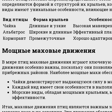
определяются формой и структурой их крыльев, к
виды имеют уникальные особенности, влияющие на
Вид птицы
Форма крыльев
Особеннос
Чайка
Длинные и узкие
Высокая маневрен
Альбатрос
Широкие и длинные
Эффективный пла
Корморант
Промежуточные
Хорошо адаптиро
Мощные маховые движения
В мире птиц маховые движения играют ключевую ро
движения особенно важны, поскольку они позволя
прибрежных районов. Наиболее мощные махи обес
Чайки демонстрируют выдающуюся силу в маха
Каждый вид имеет свои особенности в выполн
Морские виды, обладая мощными крыльями, м
эффективности.
Итак, маховые движения птиц являются важным эле
морские чаек и их сородичи. Эти движения обесп