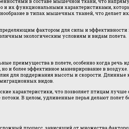
нностями в составе мышечной ткани, что напрямую
 но и их функциональными характеристиками, кото
азнообразие в типах мышечных тканей, что делает
определяющим фактором для силы и эффективности п
азличным экологическим условиям и видам полета.
ые преимущества в полете, особенно когда речь ид
 но и более эффективное маневрирование в воздухе
лия для поддержания высоты и скорости. Длинные 
 миграционных видов.
ские характеристики, что позволяет птицам лучше
потоки. В целом, удлиненные перья делают полет б
й сложный процесс, зависящий от множества фактор