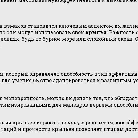
х взмахов становится ключевым аспектом их жизн
но они могут использовать свои
крылья
. Важность
овиях, будь то бурное море или спокойный океан. О
.
м, который определяет способность птиц эффектив
ов, где умение быстро адаптироваться к различны
маневренность, можно выделить тех, кто обладает
птимизированными для маневров перьями способны
вания крыльев играют ключевую роль в том, как эф
аптаций и прочности крыльев позволяет птицам дос