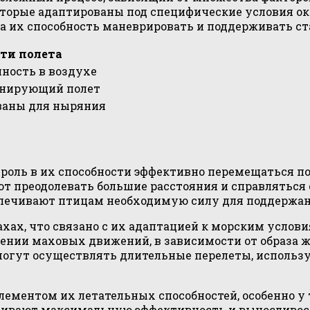
оторые адаптированы под специфические условия о
 их способность маневрировать и поддерживать ст
ти полета
ность в воздухе
нирующий полет
ваны для ныряния
ль в их способности эффективно перемещаться по в
ют преодолевать большие расстояния и справляться
печивают птицам необходимую силу для поддержани
х, что связано с их адаптацией к морским услови
ении маховых движений, в зависимости от образа ж
огут осуществлять длительные перелеты, использу
ментом их летательных способностей, особенно у т
ечивают максимальную эффективность и выносливост