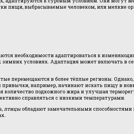
ах, адаптируются к суровым условиям. Они могут м
атки пищи, выбрасываемые человеком, или мелкие о
гаются необходимости адаптироваться к изменяющ
х зимних условиях. Адаптация может включать в се
атые перемещаются в более тёплые регионы. Однако,
ои привычки, например, начинают искать пищу в но
ая количество подкожного жира и улучшая терморе
ктивно справляться с низкими температурами.
ы,
птицы
обладают замечательными способностями к
х.