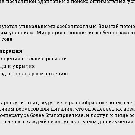
них постоянной адаптации и поиска оптимальных усл
зуются уникальными особенностями. Зимний период
вым условиям. Миграция становится особенно замет
года.
играции
емещения в южные регионы
ищи и укрытия
подготовка к размножению
аршруты птиц ведут их в разнообразные зоны, где 
ем ресурсов для питания, что определяет их ареал
емпература более благоприятная, и доступ к пище 
что делает каждый сезон уникальным для изучени