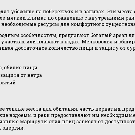
дят убежище на побережьях и в заливах. Эти мест
ее мягкий климат по сравнению с внутренними райо
 необходимые ресурсы для комфортного существов
родным особенностям, предлагают богатый ареал дл
 участках или плавают в водах. Мелководья и обш
чивая достаточное количество пищи и защиту от су
а, обилие пищи
 защита от ветра
крытий
лее теплые места для обитания, часть пернатых пре
такие водоемы и реки предоставляют им необходимы
ационные маршруты этих птиц зависят от доступнос
 энергии.