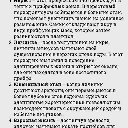
Нерест
– этот процесс обычно происходит в
тёплых прибрежных зонах. В нерестовый
период анчоусы собираются в большие стаи,
что помогает увеличить шансы на успешное
размножение. Самки откладывают икру в
виде дрейфующих масс, которые затем
развиваются в планктон.
Личинка
– после вылупления из икры,
личинки анчоусов начинают своё
существование в верхних слоях воды. В этот
период их анатомия и поведение
адаптированы к жизни в открытом океане,
где они находятся в зоне постоянного
дрейфа.
Ювенильный этап
– когда личинки
достигают зрелости, они перемещаются в
более глубокие слои водоема. Здесь их
адаптивные характеристики позволяют им
взаимодействовать с окружающей средой и
избегать хищников.
Взрослая жизнь
– достигнув зрелости,
анчоусы начинают искать партнёров для