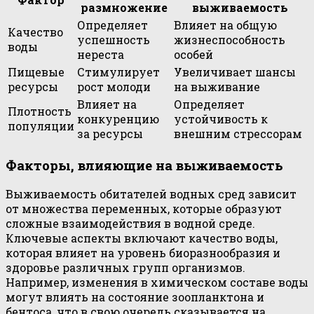
размножение
выживаемость
Определяет
Влияет на общую
Качество
успешность
жизнеспособность
воды
нереста
особей
Пищевые
Стимулирует
Увеличивает шансы
ресурсы
рост молоди
на выживание
Влияет на
Определяет
Плотность
конкуренцию
устойчивость к
популяции
за ресурсы
внешним стрессорам
Факторы, влияющие на выживаемость
Выживаемость обитателей водных сред зависит
от множества переменных, которые образуют
сложные взаимодействия в водной среде.
Ключевые аспекты включают качество воды,
которая влияет на уровень биоразнообразия и
здоровье различных групп организмов.
Например, изменения в химическом составе воды
могут влиять на состояние зоопланктона и
бентоса, что в свою очередь сказывается на