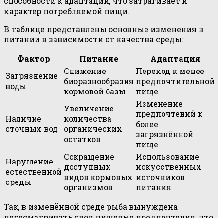
способности к адаптации, что затрагивает и
характер потребляемой пищи.
В таблице представлены основные изменения в
питании в зависимости от качества среды:
Фактор
Питание
Адаптация
Снижение
Переход к менее
Загрязнение
биоразнообразия
предпочтительной
воды
кормовой базы
пище
Изменение
Увеличение
предпочтений к
Наличие
количества
более
сточных вод
органических
загрязнённой
остатков
пище
Сокращение
Использование
Нарушение
доступных
искусственных
естественной
видов кормовых
источников
среды
организмов
питания
Так, в изменённой среде рыба вынуждена
пересматривать свои пищевые предпочтения, что