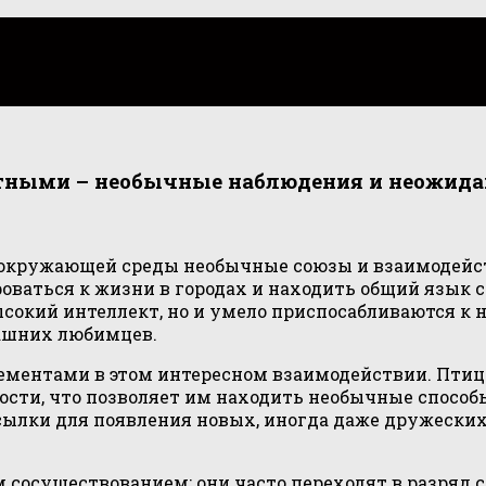
отными – необычные наблюдения и неожид
 окружающей среды необычные союзы и взаимодейст
роваться к жизни в городах и находить общий язы
сокий интеллект, но и умело приспосабливаются к 
машних любимцев.
ментами в этом интересном взаимодействии. Птицы
ости, что позволяет им находить необычные спосо
ылки для появления новых, иногда даже дружеских
сосуществованием; они часто переходят в разряд с