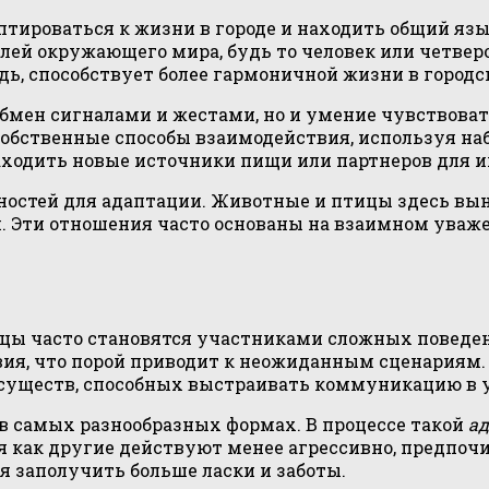
птироваться к жизни в городе и находить общий яз
лей окружающего мира, будь то человек или четвер
дь, способствует более гармоничной жизни в городс
мен сигналами и жестами, но и умение чувствоват
 собственные способы взаимодействия, используя н
находить новые источники пищи или партнеров для и
ностей для адаптации. Животные и птицы здесь вы
Эти отношения часто основаны на взаимном уважен
птицы часто становятся участниками сложных повед
вия, что порой приводит к неожиданным сценариям
существ, способных выстраивать коммуникацию в 
в самых разнообразных формах. В процессе такой
а
мя как другие действуют менее агрессивно, предпочи
я заполучить больше ласки и заботы.