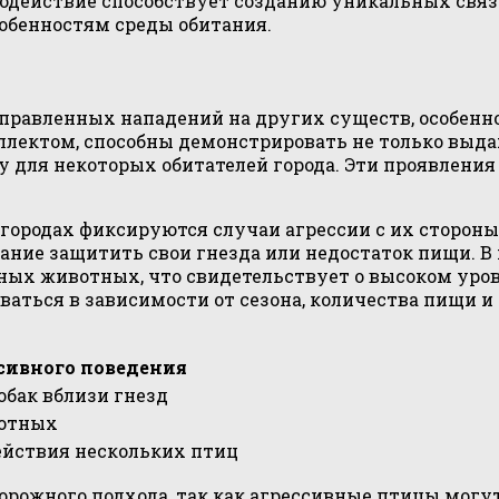
действие способствует созданию уникальных связе
обенностям среды обитания.
равленных нападений на других существ, особенно 
ллектом, способны демонстрировать не только выда
у для некоторых обитателей города. Эти проявлени
городах фиксируются случаи агрессии с их стороны
лание защитить свои гнезда или недостаток пищи. 
пных животных, что свидетельствует о высоком уров
аться в зависимости от сезона, количества пищи и 
сивного поведения
обак вблизи гнезд
вотных
йствия нескольких птиц
орожного подхода, так как агрессивные птицы могут