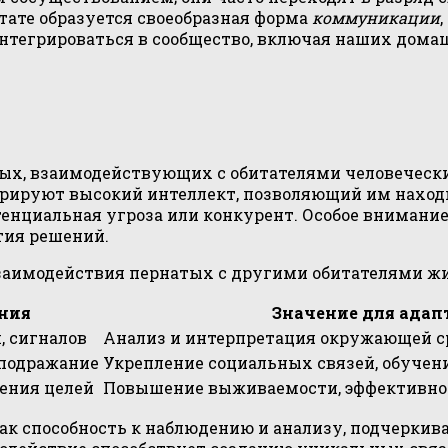
ьтате образуется своеобразная форма
коммуникации
интегрироваться в сообщество, включая наших дом
тых, взаимодействующих с обитателями человеческ
рируют высокий интеллект, позволяющий им находи
енциальная угроза или конкурент. Особое внимание
тия решений.
заимодействия пернатых с другими обитателями жи
ния
Значение для ада
, сигналов
Анализ и интерпретация окружающей 
 подражание
Укрепление социальных связей, обучен
ения целей
Повышение выживаемости, эффективное
как способность к наблюдению и анализу, подчерки