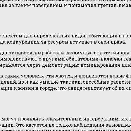
ения за таким поведением и понимания причин, вы
спектом для определённых видов, обитающих в горо
а конкуренция за ресурсы вступает в свои права.
адаптивности, выработали различные стратегии для
аимодействуют с другими обитателями, включая тех
 выражается через демонстрацию доминирования или
 таких условиях стираются, и появляются новые 
дений, но и как умелые тактики, способные распозн
ации к жизни в городе, что свидетельствует об их
е могут проявлять значительный интерес к ним. Их
ции. Это касается не только наблюдения за новым
ляется естественным проявлением стремления птиц