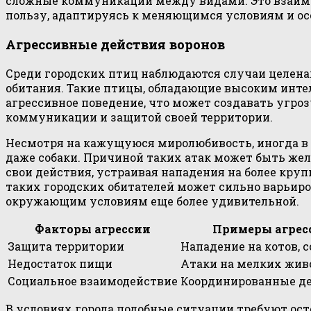
сложные коммуникации между видами. Это взаимо
пользу, адаптируясь к меняющимся условиям и ос
Агрессивные действия воронов
Среди городских птиц наблюдаются случаи целенап
обитания. Такие птицы, обладающие высоким инте
агрессивное поведение, что может создавать угроз
коммуникации и защитой своей территории.
Несмотря на кажущуюся миролюбивость, иногда в 
даже собаки. Причиной таких атак может быть же
свои действия, устраивая нападения на более кру
таких городских обитателей может сильно варьиров
окружающим условиям еще более удивительной.
Факторы агрессии
Примеры агрес
Защита территории
Нападение на котов, с
Недостаток пищи
Атаки на мелких жи
Социальное взаимодействие
Координированные де
В условиях города подобные ситуации требуют ост