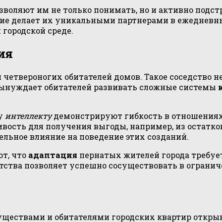
воляют им не только понимать, но и активно подст
ение делает их уникальными партнерами в ежеднев
городской среде.
ия
и четвероногих обитателей домов. Такое соседство 
 вынуждает обитателей развивать сложные системы
му
интеллекту
демонстрируют гибкость в отношениях 
ивость для получения выгоды, например, из остатк
льное влияние на поведение этих созданий.
т, что
адаптация
пернатых жителей города требует
тства позволяет успешно сосуществовать в огранич
ществами и обитателями городских квартир откры