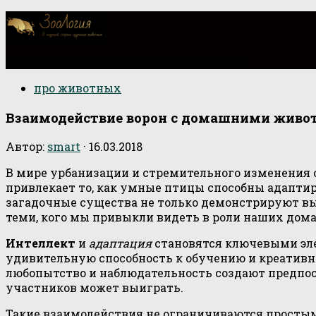
О научной стороне изучения животных
про животных
Взаимодействие ворон с домашними жив
Автор:
smart
·
16.03.2018
В мире урбанизации и стремительного изменения
привлекает то, как умные птицы способны адапти
загадочные существа не только демонстрируют вы
теми, кого мы привыкли видеть в роли наших до
Интеллект
и
адаптация
становятся ключевыми эле
удивительную способность к обучению и креативн
любопытство и наблюдательность создают предпос
участников может выиграть.
Такие взаимодействия не ограничиваются простым 