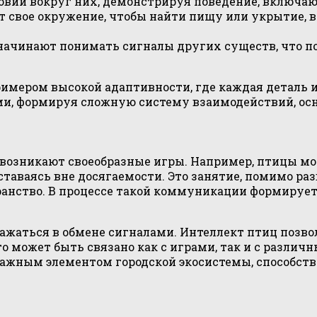
вий вокруг них, демонстрируя поведение, включающ
т свое окружение, чтобы найти пищу или укрытие, 
 начинают понимать сигналы других существ, что п
мером высокой адаптивности, где каждая деталь им
ми, формируя сложную систему взаимодействий, ос
 возникают своеобразные игры. Например, птицы мо
оставаясь вне досягаемости. Это занятие, помимо р
транство. В процессе такой коммуникации формирует
ажаться в обмене сигналами. Интеллект птиц позво
Это может быть связано как с играми, так и с разл
важным элементом городской экосистемы, способст