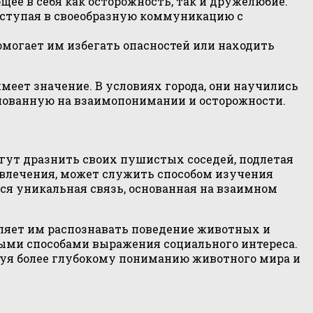
ее в себя как осторожность, так и дружелюбие.
вступая в своеобразную коммуникацию с
омогает им избегать опасностей или находить
еет значение. В условиях города, они научились
нованную на взаимопонимании и осторожности.
гут дразнить своих пушистых соседей, подлетая
азвлечения, может служить способом изучения
ся уникальная связь, основанная на взаимном
ляет им распознавать поведение животных и
ичными способами выражения социального интереса.
вуя более глубокому пониманию животного мира и