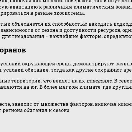
ах, включая как морские побережья, так и внутрен
окую адаптацию к различным климатическим зонам
рироваться в разные экосистемы.
атых объясняется их способностью находить подход
зависимости от сезона и доступности ресурсов, одн
 для гнездования – важнейшие факторы, определяющ
оранов
 условий окружающей среды демонстрируют разны
условий обитания, тогда как другие сохраняют ареа
ые территории, что влияет на их
поведение
. В сев
ляются на юг. В более мягком климате, где круглы
месте, зависит от множества факторов, включая кли
 региона обитания и сезона.