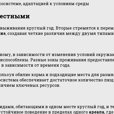
осистеме, адаптацией к условиям среды
местными
 выживания круглый год. Вторые стремятся к перем
ние
, создавая четкие различия между двумя типам
азному, в зависимости от изменения условий окру
приспособлены. Разные зоны проживания предоставл
в зависимости от времени года.
пользуя обилие корма и подходящие места для разм
осистема обеспечивает достаточное количество пищи
личием ключевых ресурсов.
дами, обитающими в одном месте круглый год, и т
устойчивое поведение в пределах одного
ареала
, гд