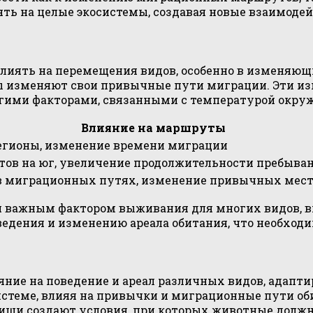
ть на целые экосистемы, создавая новые взаимоде
иять на перемещения видов, особенно в изменяющи
ы изменяют свои привычные пути миграции. Эти из
угими факторами, связанными с температурой окру
Влияние на маршруты
регионы, изменение времени миграции
ов на юг, увеличение продолжительности пребыван
в миграционных путях, изменение привычных мест
 важным фактором выживания для многих видов, 
едения и изменению ареала обитания, что необхо
ние на поведение и ареал различных видов, адапт
теме, влияя на привычки и миграционные пути обит
пищи создают условия, при которых животные долж