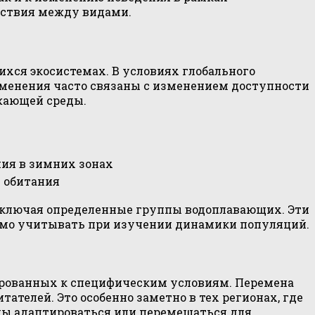
йствия между видами.
хся экосистемах. В условиях глобального
менения часто связаны с изменением доступности
жающей среды.
ия в зимних зонах
 обитания
включая определенные группы водоплавающих. Эти
димо учитывать при изучении динамики популяций.
ированных к специфическим условиям. Перемена
ателей. Это особенно заметно в тех регионах, где
ны адаптироваться или перемещаться для