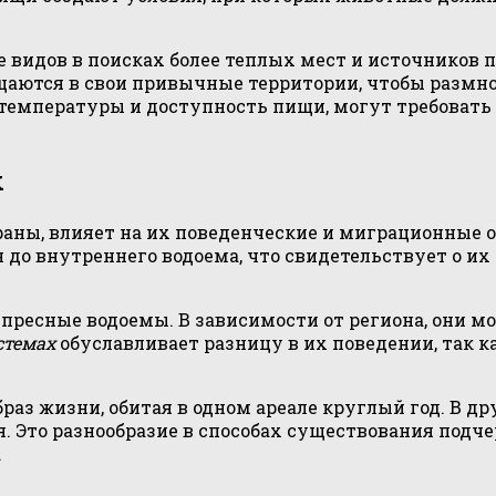
 видов в поисках более теплых мест и источников 
щаются в свои привычные территории, чтобы размно
я температуры и доступность пищи, могут требоват
х
раны, влияет на их поведенческие и миграционные 
 до внутреннего водоема, что свидетельствует о и
 пресные водоемы. В зависимости от региона, они м
стемах
обуславливает разницу в их поведении, так к
раз жизни, обитая в одном ареале круглый год. В д
 Это разнообразие в способах существования подче
.