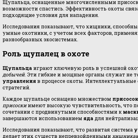
Щупальца, оснащенные многочисленными присоскам
возможности спастись. Эффективность охоты связа
подходящие условия для нападения.
Исследования показывают, что хищники, способн
умные охотники, с учетом всех факторов, применя
разнообразных экосистемах.
Роль щупалец в охоте
Щупальца
играют ключевую роль в успешной охо
добычей
. Эти гибкие и мощные органы служат не 
управления
в процессе охоты. Интеллектуальные
стратегий.
Каждое щупальце оснащено множеством
присосо
присоски
имеют высокую чувствительность, что п
сочетании с продвинутыми способностями к
маск
завершаются использованием
яда
для нейтрализа
Исследования показывают, что развитая система
у
делает этих существ непревзойденными
хищника