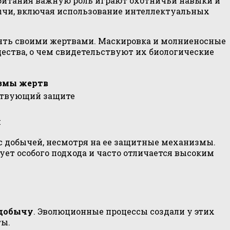
 обитания важную роль играют охотничьи навыки и
бычи, включая использование интеллектуальных
ять своими жертвами. Маскировка и молниеносные
ества, о чем свидетельствуют их биологические
змы жертв
ствующий защите
е
и
с добычей, несмотря на ее защитные механизмы.
ует особого подхода и часто отличается высоким
добычу
. Эволюционные процессы создали у этих
ты.