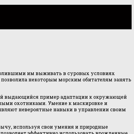
волившими им выживать в суровых условиях
 позволила некоторым морским обитателям занять
бой выдающийся пример адаптации к окружающей
вными охотниками. Умение к маскировке и
оявляют невероятные навыки в управлении своим
обычу, используя свои умения и природные
 позволяет эффективно использовать врожденные