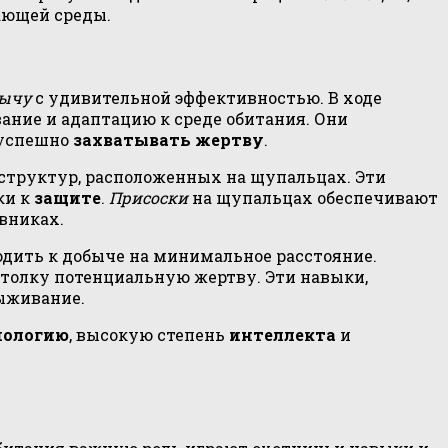
ающей среды.
бычу
с удивительной эффективностью. В ходе
ание и адаптацию к среде обитания. Они
 успешно
захватывать жертву
.
структур, расположенных на щупальцах. Эти
ки к
защите
.
Присоски
на щупальцах обеспечивают
вниках.
одить к добыче на минимальное расстояние.
 толку потенциальную жертву. Эти навыки,
выживание.
иологию
, высокую степень
интеллекта
и