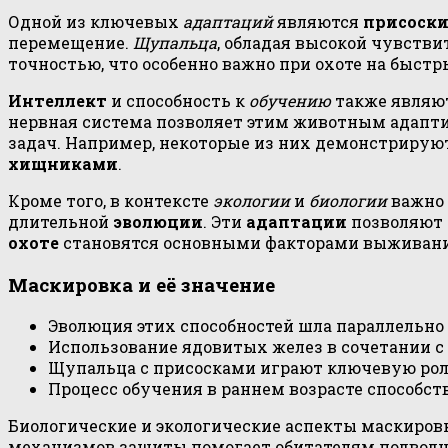
Одной из ключевых
адаптаций
являются
присоск
перемещение.
Щупальца
, обладая высокой чувств
точностью, что особенно важно при охоте на быс
Интеллект
и способность к
обучению
также являю
нервная система позволяет этим животным адапт
задач. Например, некоторые из них демонстриру
хищниками
.
Кроме того, в контексте
экологии
и
биологии
важно 
длительной
эволюции
. Эти
адаптации
позволяют 
охоте
становятся основными факторами выживани
Маскировка и её значение
Эволюция этих способностей шла параллельно 
Использование ядовитых желез в сочетании с
Щупальца с присосками играют ключевую роль
Процесс обучения в раннем возрасте способс
Биологические и экологические аспекты маскировк
механизмов защиты помогает обитателям подводн