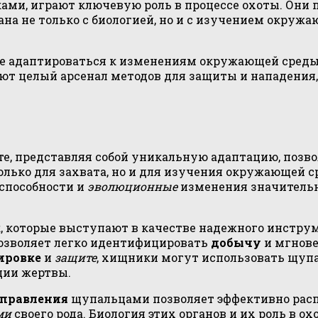
и, играют ключевую роль в процессе охоты. Они п
на не только с биологией, но и с изучением окружа
ые адаптироваться к изменениям окружающей сред
ют целый арсенал методов для защиты и нападения,
те, представляя собой уникальную адаптацию, поз
только для захвата, но и для изучения окружающей 
 способности и
эволюционные
изменения значительн
к
, которые выступают в качестве надежного инстру
озволяет легко идентифицировать
добычу
и мгнове
ировке
и
защите
, хищники могут использовать щупа
ции жертвы.
правления
щупальцами позволяет эффективно расп
ми
своего рода. Биология этих органов и их роль в о