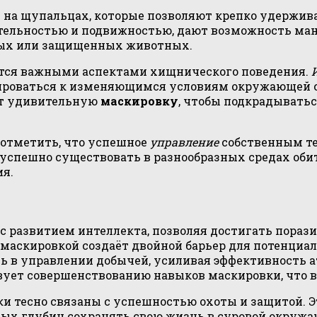
и
на щупальцах, которые позволяют крепко удержив
ительностью и подвижностью, дают возможность ма
трых или защищенных животных.
тся важными аспектами хищнического поведения.
ироваться к изменяющимся условиям окружающей 
ют удивительную
маскировку
, чтобы подкрадыватьс
отметить, что успешное
управление
собственным те
успешно существовать в разнообразных средах обита
я.
с развитием интеллекта, позволяя достигать порази
 маскировкой создаёт двойной барьер для потенциа
 в управлении добычей, усиливая эффективность а
твует совершенствованию навыков маскировки, что 
и тесно связаны с успешностью охоты и защитой. Э
ых глубин сохранять свою жизнь в суровой окружа