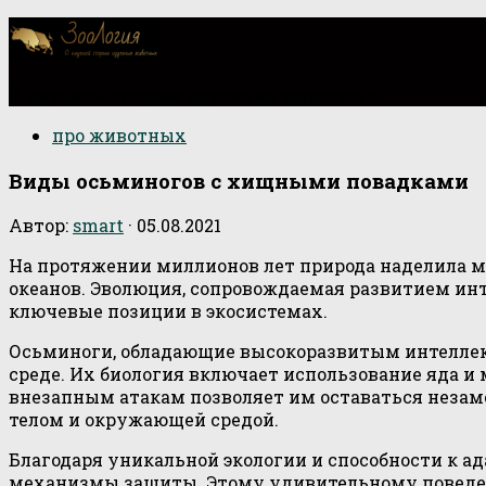
О научной стороне изучения животных
про животных
Виды осьминогов с хищными повадками
Автор:
smart
·
05.08.2021
На протяжении миллионов лет природа наделила 
океанов. Эволюция, сопровождаемая развитием ин
ключевые позиции в экосистемах.
Осьминоги, обладающие высокоразвитым интеллек
среде. Их биология включает использование яда и
внезапным атакам позволяет им оставаться незам
телом и окружающей средой.
Благодаря уникальной экологии и способности к а
механизмы защиты. Этому удивительному поведени