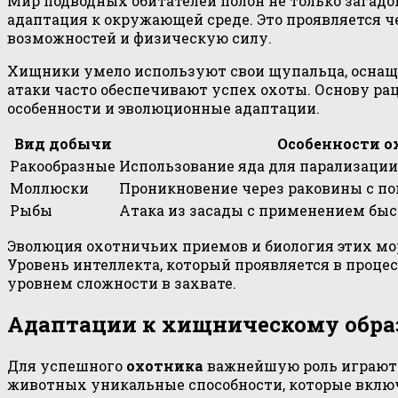
Мир подводных обитателей полон не только загадо
адаптация к окружающей среде. Это проявляется ч
возможностей и физическую силу.
Хищники умело используют свои щупальца, оснащ
атаки часто обеспечивают успех охоты. Основу р
особенности и эволюционные адаптации.
Вид добычи
Особенности о
Ракообразные
Использование яда для парализаци
Моллюски
Проникновение через раковины с 
Рыбы
Атака из засады с применением быс
Эволюция охотничьих приемов и биология этих мо
Уровень интеллекта, который проявляется в процес
уровнем сложности в захвате.
Адаптации к хищническому обра
Для успешного
охотника
важнейшую роль играю
животных уникальные способности, которые включа