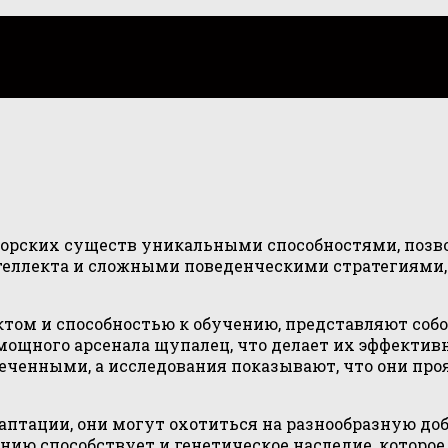
морских существ уникальными способностями, поз
теллекта и сложными поведенческими стратегиями,
том и способностью к обучению, представляют со
 мощного арсенала щупалец, что делает их эффекти
еченными, а исследования показывают, что они пр
даптации, они могут охотиться на разнообразную д
ю способствует и генетическое наследие, которое