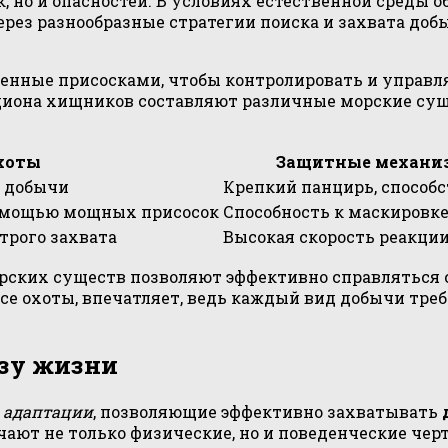
к, но и опасностей. В условиях естественной среды
ерез разнообразные стратегии поиска и захвата до
енные присосками, чтобы контролировать и управл
ациона хищников составляют различные морские сущ
хоты
Защитные механи
и добычи
Крепкий панцирь, способ
помощью мощных присосок
Способность к маскировк
трого захвата
Высокая скорость реакци
рских существ позволяют эффективно справляться 
се охоты, впечатляет, ведь каждый вид добычи треб
зу жизни
т
адаптации
, позволяющие эффективно захватывать
ют не только физические, но и поведенческие чер