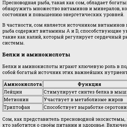
Пресноводная рыба, такая как сом, обладает бога
обнаружить множество витаминов и минералов, ко
состояния и повышению энергетических уровней.
В частности, сом является источником витаминов 
рыба содержит витамины A и D, способствующие у
такие как калий, который регулирует сердечный р
системы.
Белки и аминокислоты
Белки и аминокислоты играют ключевую роль в по
собой богатый источник этих важнейших нутриенто
Аминокислота
Функция
Лейцин
Стимулирует синтез белка в мыш
Метионин
Участвует в метаболизме жиров
Триптофан
Способствует выработке серотон
Сом, как представитель пресноводной экосистемы,
кто заботится о своём питании и здоровье. Включ