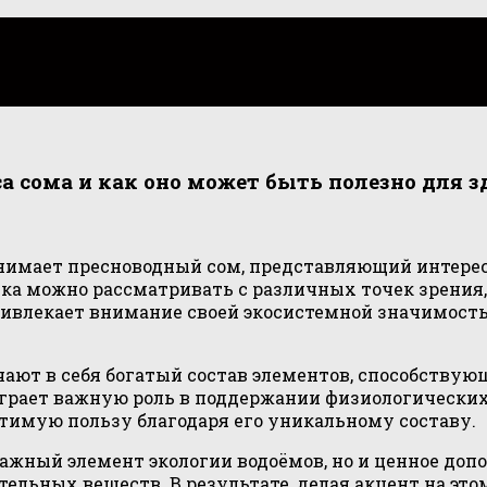
а сома и как оно может быть полезно для з
нимает пресноводный сом, представляющий интерес н
ека можно рассматривать с различных точек зрения
привлекает внимание своей экосистемной значимост
ают в себя богатый состав элементов, способству
играет важную роль в поддержании физиологически
тимую пользу благодаря его уникальному составу.
важный элемент экологии водоёмов, но и ценное доп
льных веществ. В результате, делая акцент на это