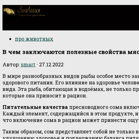
О научной стороне изучения животных
про животных
В чем заключаются полезные свойства мяс
Автор:
smart
·
27.12.2022
В мире разнообразных видов рыбы особое место за
здорового питания. Его влияние на здоровье челов
вида. Эта рыба, обитающая в водоёмах, не только 
которые она приносит в рацион.
Питательные качества
пресноводного сома включ
Каждый элемент, содержащийся в этом продукте, 
что включение сома в рацион может принести ощу
Таким образом, сом представляет собой не только 
улучшению здоровья и поддержанию баланса питате