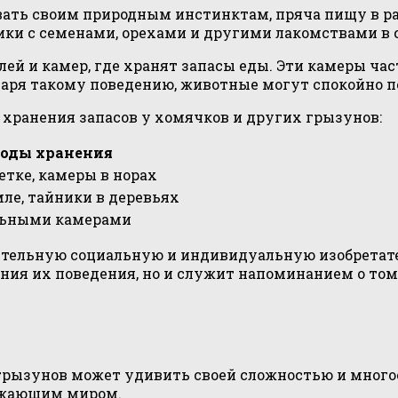
ать своим природным инстинктам, пряча пищу в ра
йники с семенами, орехами и другими лакомствами 
ей и камер, где хранят запасы еды. Эти камеры ча
даря такому поведению, животные могут спокойно 
хранения запасов у хомячков и других грызунов:
оды хранения
етке, камеры в норах
мле, тайники в деревьях
льными камерами
ельную социальную и индивидуальную изобретатель
чения их поведения, но и служит напоминанием о т
 грызунов может удивить своей сложностью и мног
ружающим миром.