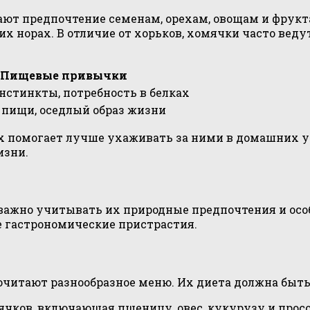
ют предпочтение семенам, орехам, овощам и фрукт
х норах. В отличие от хорьков, хомячки часто веду
Пищевые привычки
стинкты, потребность в белках
 пищи, оседлый образ жизни
помогает лучше ухаживать за ними в домашних ус
изни.
ажно учитывать их природные предпочтения и особе
е гастрономические пристрастия.
очитают разнообразное меню. Их диета должна быть
чков, включающая пшеницу, овес, кукурузу и просо