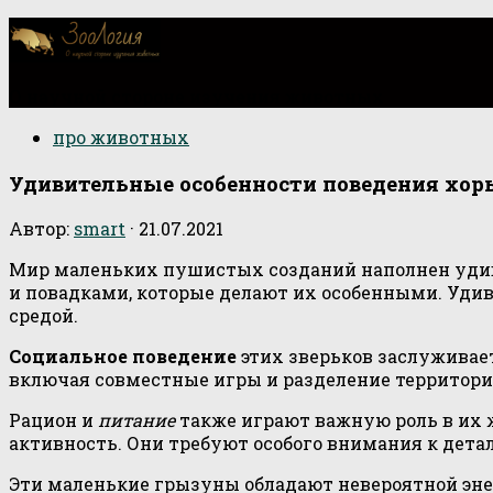
О научной стороне изучения животных
про животных
Удивительные особенности поведения хор
Автор:
smart
·
21.07.2021
Мир маленьких пушистых созданий наполнен уди
и повадками, которые делают их особенными. Уди
средой.
Социальное поведение
этих зверьков заслуживае
включая совместные игры и разделение территори
Рацион и
питание
также играют важную роль в их 
активность. Они требуют особого внимания к дета
Эти маленькие грызуны обладают невероятной эне