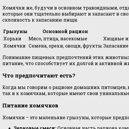
Хомячки же, будучи в основном травоядными, отда
которые они тщательно выбирают и запасают в свои
склонность к запасанию пищи.
Грызуны
Основной рацион
Хорьки
Мясо, птица, насекомые
Хищные ин
Хомячки
Семена, орехи, овощи, фрукты
Запасание
Понимание пищевых предпочтений этих животных 
питание, что способствует их долгой и активной ж
Что предпочитают есть?
Когда мы говорим о рационе домашних питомцев, в
так и к хомячкам, которые имеют свои уникальны
Питание хомячков
Хомячки – это маленькие грызуны, которые предп
Зерновые смеси:
Основная часть рациона хомя