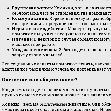
Групповая жизнь:
Хомячки, хоть и считаются
себя иерархические отношения, где доминант
Коммуникация:
Хорьки используют разнообра
информацией и предупреждать о возможных у
Игры и взаимодействие:
Молодые грызуны ча
помогают им учиться социальным навыкам и 
Питание:
В некоторых случаях хомячки могут 
и совместной работе.
Уход за потомством:
Забота о детенышах явл
защиту своих малышей.
Эти социальные аспекты помогают понять, наскол
адаптации к различным условиям подчеркивает у
Одиночки или общительные?
Когда речь заходит о наших маленьких пушистых 
привычки могут сильно варьироваться в зависимост
Хорьки
– весьма
общительные
животные. Они обож
чувствовать себя счастливыми и здоровыми. Игры 