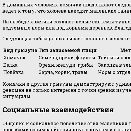
В домашних условиях хомячки продолжают следов
ведет к тому, что хозяева находят маленькие та
На свободе хомячки создают целые системы туннел
подземные норы или под корнями деревьев. Благо
Следующая таблица показывает основные аспекты 
Вид грызуна
Тип запасаемой пищи
Мет
Хомячок
Семена, орехи, фрукты
Тайники в кл
Белка
Орехи, желуди, грибы
Закопка в зе
Полёвка
Зерна, корни, травы
Норы с отде
Хомячки и другие грызуны демонстрируют удивит
феномен не только интересен с точки зрения изу
ситуациям.
Социальные взаимодействия
Общение и социальное поведение этих маленьких
способами взаимодействия друг с другом и с ок