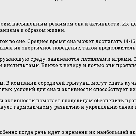
оим насыщенным режимом сна и активности. Их ден
ганизма и образом жизни.
 во сне. Среднее время сна может достигать 14-16 
ывая их энергичное поведение, такой продолжител
окружающую среду, занимаются
питанием
и играми. 
ми инстинктами. Ближе к вечеру и ночью они прояв
. В компании сородичей грызуны могут спать кучк
тных условий для сна и активности способствует 
 и активности помогает владельцам обеспечить пр
ствует гармоничному развитию и укреплению связи
енно когда речь идет о времени их наибольшей акт