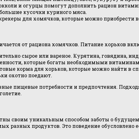
рокколи и огурцы помогут дополнить рацион витам
ебольшие кусочки куриного мяса.
крекеры для хомячков, которые можно приобрести в
личается от рациона хомячков. Питание хорьков вкл
ельно сырое или вареное. Курятина, говядина, инде
ренности, которые богаты необходимыми витамина
овые корма для хорьков, которые можно найти в с
ки охотно поедают.
зные пищевые потребности и предпочтения. Подход
голетие.
стны своим уникальным способом заботы о будущем.
амых разных продуктов. Это поведение обусловлено