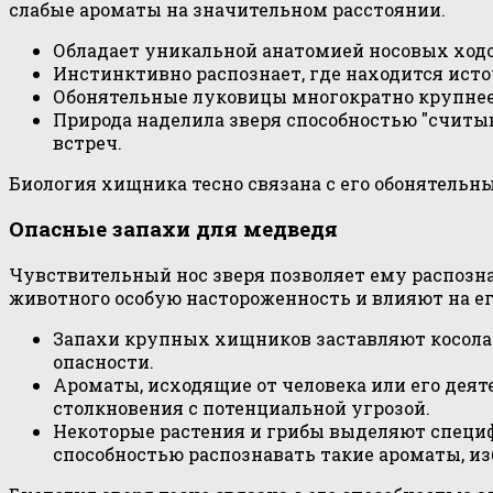
слабые ароматы на значительном расстоянии.
Обладает уникальной анатомией носовых ходо
Инстинктивно распознает, где находится источ
Обонятельные луковицы многократно крупнее
Природа наделила зверя способностью "считыв
встреч.
Биология хищника тесно связана с его обонятель
Опасные запахи для медведя
Чувствительный нос зверя позволяет ему распозн
животного особую настороженность и влияют на ег
Запахи крупных хищников заставляют косолап
опасности.
Ароматы, исходящие от человека или его дея
столкновения с потенциальной угрозой.
Некоторые растения и грибы выделяют специф
способностью распознавать такие ароматы, и