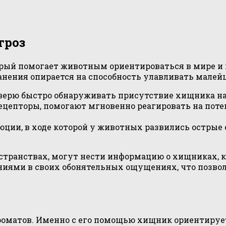
гроз
ый помогает животным ориентироваться в мире и 
нения опирается на способность улавливать малей
зверю быстро обнаруживать присутствие хищника н
ецепторы, помогают мгновенно реагировать на поте
юции, в ходе которой у животных развились острые
остранствах, могут нести информацию о хищниках, 
иями в своих обонятельных ощущениях, что позволя
ароматов. Именно с его помощью хищник ориентируе