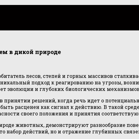
ем в дикой природе
 обитатель лесов, степей и горных массивов сталки
никальный подход к реагированию на угрозы, возни
лет эволюции и глубоких биологических механизмов
в принятии решений, когда речь идет о потенциаль
быть расценен как сигнал к действию. В такой сред
асности своего положения и принятия соответству
роде животных, демонстрируют разнообразие повед
осто набор действий, но и отражение глубинных св