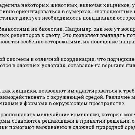
аделила некоторых животных, включая хищников, 
тивно ориентироваться в сумерках. Эволюционные 
нстинкт диктует необходимость повышенной осторо
собенностями их биологии. Например, они могут во
х рецепторов к свету. Это позволяет выявлять по
ановятся особенно осторожными, их поведение нап
ной системы и отличной координации, что подчерки
ются в сложных условиях, оставаясь на вершине пи
 как хищники, позволяют им адаптироваться к треб
заимодействовать с окружающей средой. Различие 
жениями и формами в окружающем пространстве.
аспознавать мельчайшие изменения, которые могу
ормы становятся решающими в принятии решений, 
выки помогают выживанию в сложной природной сред