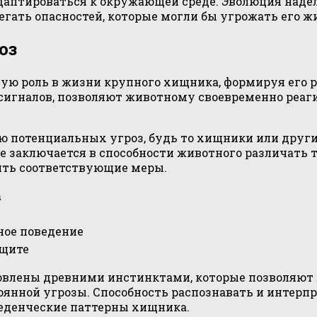
 адаптироваться к окружающей среде. Эволюция над
егать опасностей, которые могли бы угрожать его ж
оз
ю роль в жизни крупного хищника, формируя его р
игналов, позволяют животному своевременно реагир
 потенциальных угроз, будь то хищники или друг
е заключается в способности животного различать т
ять соответствующие меры.
а
ное поведение
ащите
словлены древними инстинктами, которые позволяют
тоянной угрозы. Способность распознавать и интер
еденческие паттерны хищника.