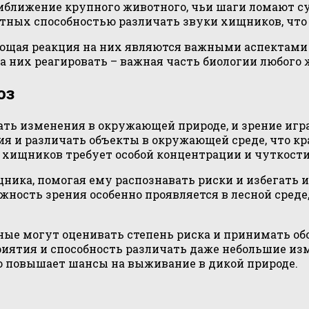
риближение крупного животного, чьи шаги ломают су
тных способностью различать звуки хищников, что 
ующая реакция на них являются важными аспектам
а них реагировать – важная часть биологии любого 
оз
ть изменения в окружающей природе, и зрение игра
 и различать объекты в окружающей среде, что кр
хищников требует особой концентрации и чуткости,
ика, помогая ему распознавать риски и избегать и
ажность зрения особенно проявляется в лесной сред
тные могут оценивать степень риска и принимать об
риятия и способность различать даже небольшие и
о повышает шансы на выживание в дикой природе.