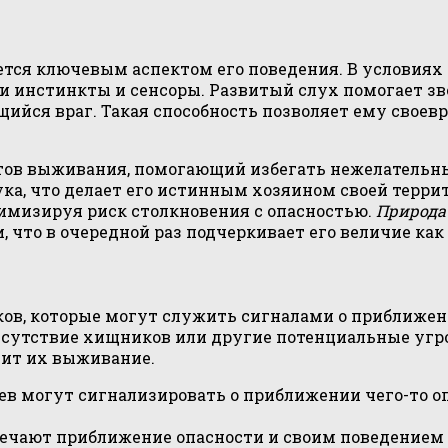
ется ключевым аспектом его поведения. В условиях
и инстинкты и сенсоры. Развитый слух помогает зв
щийся враг. Такая способность позволяет ему свое
ов выживания, помогающий избегать нежелательных
а, что делает его истинным хозяином своей террит
нимизируя риск столкновения с опасностью.
Природа
 что в очередной раз подчеркивает его величие как
в, которые могут служить сигналами о приближени
утствие хищников или другие потенциальные угроз
исит их выживание.
ев могут сигнализировать о приближении чего-то оп
мечают приближение опасности и своим поведение