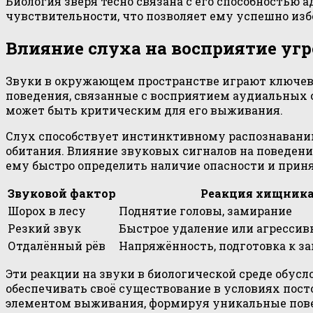
Биология зверя тесно связана с его способностью
чувствительности, что позволяет ему успешно изб
Влияние слуха на восприятие угр
Звуки в окружающем пространстве играют ключеву
поведения, связанные с восприятием аудиальных с
может быть критическим для его выживания.
Слух способствует инстинктивному распознаванию
обитания. Влияние звуковых сигналов на поведени
ему быстро определить наличие опасности и прин
Звуковой фактор
Реакция хищник
Шорох в лесу
Поднятие головы, замирание
Резкий звук
Быстрое удаление или агрессив
Отдалённый рёв
Напряжённость, подготовка к з
Эти реакции на звуки в биологической среде обу
обеспечивать своё существование в условиях пос
элементом выживания, формируя уникальные пов