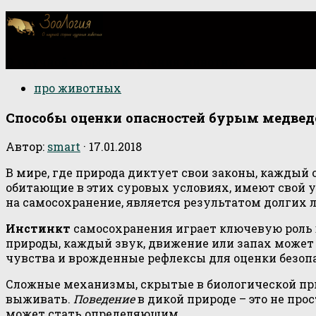
О научной стороне изучения животных
про животных
Способы оценки опасностей бурым медвед
Автор:
smart
·
17.01.2018
В мире, где природа диктует свои законы, каждый
обитающие в этих суровых условиях, имеют свой у
на самосохранение, является результатом долгих 
Инстинкт
самосохранения играет ключевую роль 
природы, каждый звук, движение или запах может 
чувства и врожденные рефлексы для оценки безоп
Сложные механизмы, скрытые в биологической при
выживать.
Поведение
в дикой природе – это не пр
может стать определяющим.