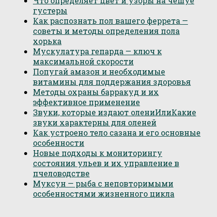
Что определяет цвет и узоры на чешуе
густеры
Как распознать пол вашего феррета —
советы и методы определения пола
хорька
Мускулатура гепарда — ключ к
максимальной скорости
Попугай амазон и необходимые
витамины для поддержания здоровья
Методы охраны барракуд и их
эффективное применение
Звуки, которые издают олениИлиКакие
звуки характерны для оленей
Как устроено тело сазана и его основные
особенности
Новые подходы к мониторингу
состояния ульев и их управление в
пчеловодстве
Муксун — рыба с неповторимыми
особенностями жизненного цикла