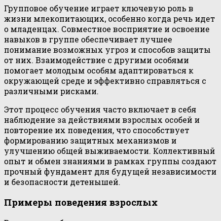
Групповое обучение играет ключевую роль в
жизни млекопитающих, особенно когда речь идет
о младенцах. Совместное восприятие и освоение
навыков в группе обеспечивает лучшее
понимание возможных угроз и способов защиты
от них. Взаимодействие с другими особями
помогает молодым особям адаптироваться к
окружающей среде и эффективно справляться с
различными рисками.
Этот процесс обучения часто включает в себя
наблюдение за действиями взрослых особей и
повторение их поведения, что способствует
формированию защитных механизмов и
улучшению общей выживаемости. Коллективный
опыт и обмен знаниями в рамках группы создают
прочный фундамент для будущей независимости
и безопасности детенышей.
Примеры поведения взрослых