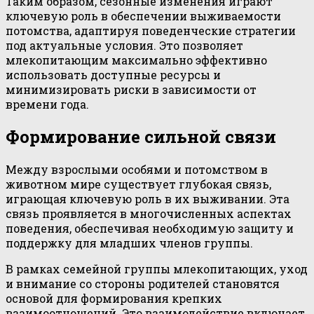
Таким образом, сезонные изменения играют
ключевую роль в обеспечении выживаемости
потомства, адаптируя поведенческие стратегии
под актуальные условия. Это позволяет
млекопитающим максимально эффективно
использовать доступные ресурсы и
минимизировать риски в зависимости от
времени года.
Формирование сильной связи
Между взрослыми особями и потомством в
животном мире существует глубокая связь,
играющая ключевую роль в их выживании. Эта
связь проявляется в многочисленных аспектах
поведения, обеспечивая необходимую защиту и
поддержку для младших членов группы.
В рамках семейной группы млекопитающих, уход
и внимание со стороны родителей становятся
основой для формирования крепких
взаимоотношений. Это взаимодействие включает