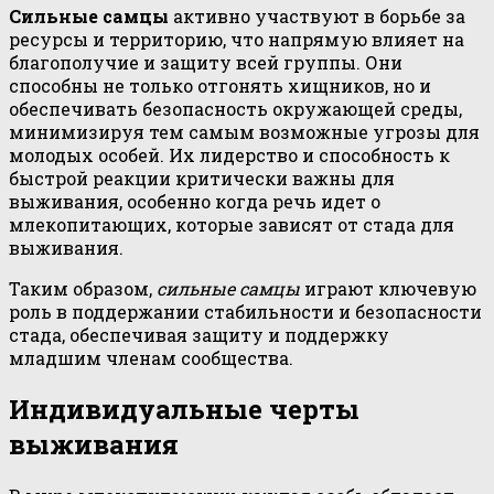
Сильные самцы
активно участвуют в борьбе за
ресурсы и территорию, что напрямую влияет на
благополучие и защиту всей группы. Они
способны не только отгонять хищников, но и
обеспечивать безопасность окружающей среды,
минимизируя тем самым возможные угрозы для
молодых особей. Их лидерство и способность к
быстрой реакции критически важны для
выживания, особенно когда речь идет о
млекопитающих, которые зависят от стада для
выживания.
Таким образом,
сильные самцы
играют ключевую
роль в поддержании стабильности и безопасности
стада, обеспечивая защиту и поддержку
младшим членам сообщества.
Индивидуальные черты
выживания