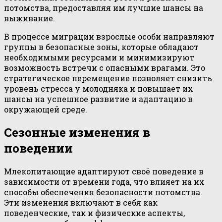
потомства, предоставляя им лучшие шансы на
выживание.
В процессе миграции взрослые особи направляют
группы в безопасные зоны, которые обладают
необходимыми ресурсами и минимизируют
возможность встречи с опасными врагами. Это
стратегическое перемещение позволяет снизить
уровень стресса у молодняка и повышает их
шансы на успешное развитие и адаптацию в
окружающей среде.
Сезонные изменения в
поведении
Млекопитающие адаптируют своё поведение в
зависимости от времени года, что влияет на их
способы обеспечения безопасности потомства.
Эти изменения включают в себя как
поведенческие, так и физические аспекты,