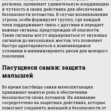
регионах, проявляют удивительную координацию
и чуткость в своих действиях для обеспечения
безопасности потомства. В случае возникновения
угрозы, особи формируют группу, где каждый
член поддерживает связь с другими и передает
важные сигналы, предупреждая об опасности.
Такие сигналы могут варьироваться от звуковых
сигналов до визуальных жестов, что позволяет
быстро адаптироваться к изменяющимся
условиям и минимизировать риски для молодого
поколения.
Пасущиеся самки: защита
малышей
Во время пастбища самки млекопитающих
принимают важную роль в обеспечении
безопасности своих потомков. Их внимание
сосредоточено на защитных действиях, которые
помогают сохранить малышей в безопасности от