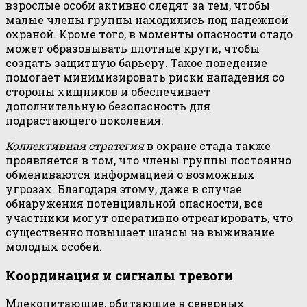
взрослые особи активно следят за тем, чтобы
малые члены группы находились под надежной
охраной. Кроме того, в моменты опасности стадо
может образовывать плотные круги, чтобы
создать защитную барьеру. Такое поведение
помогает минимизировать риски нападения со
стороны хищников и обеспечивает
дополнительную безопасность для
подрастающего поколения.
Коллективная стратегия
в охране стада также
проявляется в том, что члены группы постоянно
обмениваются информацией о возможных
угрозах. Благодаря этому, даже в случае
обнаружения потенциальной опасности, все
участники могут оперативно отреагировать, что
существенно повышает шансы на выживание
молодых особей.
Координация и сигналы тревоги
Млекопитающие, обитающие в северных