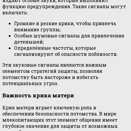
издают особые звуки, которые выполняют
функцию предупреждения. Такие сигналы могут
включать:
Громкие и резкие крики, чтобы привлечь
внимание группы;
Особые шумовые сигналы для привлечения
детенышей;
Определённые частоты, которые
сигнализируют об опасности поблизости.
Эти звуковые сигналы являются важным
элементом стратегий защиты, позволяя
потомству быть настороже и избегать
потенциальных угроз.
Важность крика матери
Крик матери играет ключевую роль в
обеспечении безопасности потомства. В мире
млекопитающих этот элемент общения имеет
глубокое значение для защиты от возможных