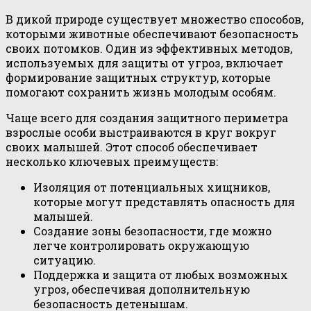
В дикой природе существует множество способов,
которыми животные обеспечивают безопасность
своих потомков. Один из эффективных методов,
используемых для защиты от угроз, включает
формирование защитных структур, которые
помогают сохранить жизнь молодым особям.
Чаще всего для создания защитного периметра
взрослые особи выстраиваются в круг вокруг
своих малышей. Этот способ обеспечивает
несколько ключевых преимуществ:
Изоляция от потенциальных хищников,
которые могут представлять опасность для
малышей.
Создание зоны безопасности, где можно
легче контролировать окружающую
ситуацию.
Поддержка и защита от любых возможных
угроз, обеспечивая дополнительную
безопасность детенышам.