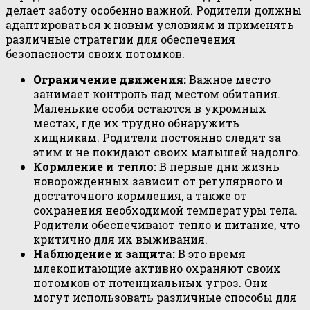
делает заботу особенно важной. Родители должны
адаптироваться к новым условиям и применять
различные стратегии для обеспечения
безопасности своих потомков.
Ограничение движения:
Важное место
занимает контроль над местом обитания.
Маленькие особи остаются в укромных
местах, где их трудно обнаружить
хищникам. Родители постоянно следят за
этим и не покидают своих малышей надолго.
Кормление и тепло:
В первые дни жизнь
новорожденных зависит от регулярного и
достаточного кормления, а также от
сохранения необходимой температуры тела.
Родители обеспечивают тепло и питание, что
критично для их выживания.
Наблюдение и защита:
В это время
млекопитающие активно охраняют своих
потомков от потенциальных угроз. Они
могут использовать различные способы для