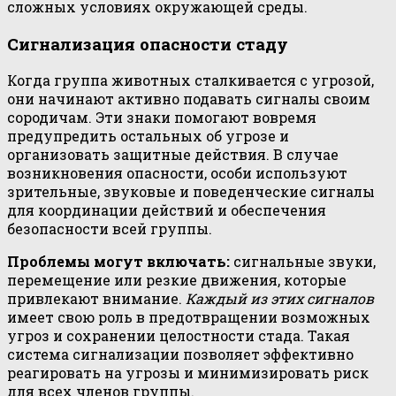
сложных условиях окружающей среды.
Сигнализация опасности стаду
Когда группа животных сталкивается с угрозой,
они начинают активно подавать сигналы своим
сородичам. Эти знаки помогают вовремя
предупредить остальных об угрозе и
организовать защитные действия. В случае
возникновения опасности, особи используют
зрительные, звуковые и поведенческие сигналы
для координации действий и обеспечения
безопасности всей группы.
Проблемы могут включать:
сигнальные звуки,
перемещение или резкие движения, которые
привлекают внимание.
Каждый из этих сигналов
имеет свою роль в предотвращении возможных
угроз и сохранении целостности стада. Такая
система сигнализации позволяет эффективно
реагировать на угрозы и минимизировать риск
для всех членов группы.