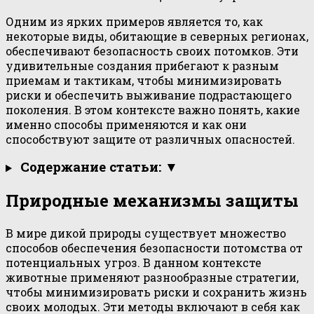
Одним из ярких примеров является то, как
некоторые виды, обитающие в северных регионах,
обеспечивают безопасность своих потомков. Эти
удивительные создания прибегают к разным
приемам и тактикам, чтобы минимизировать
риски и обеспечить выживание подрастающего
поколения. В этом контексте важно понять, какие
именно способы применяются и как они
способствуют защите от различных опасностей.
Содержание статьи: ▼
Природные механизмы защиты
В мире дикой природы существует множество
способов обеспечения безопасности потомства от
потенциальных угроз. В данном контексте
животные применяют разнообразные стратегии,
чтобы минимизировать риски и сохранить жизнь
своих молодых. Эти методы включают в себя как