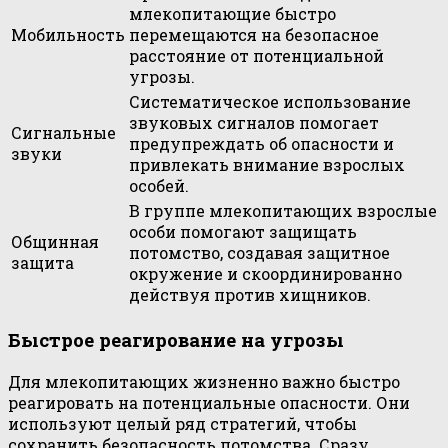
млекопитающие быстро
Мобильность
перемещаются на безопасное
расстояние от потенциальной
угрозы.
Систематическое использование
звуковых сигналов помогает
Сигнальные
предупреждать об опасности и
звуки
привлекать внимание взрослых
особей.
В группе млекопитающих взрослые
особи помогают защищать
Общинная
потомство, создавая защитное
защита
окружение и скоординированно
действуя против хищников.
Быстрое реагирование на угрозы
Для млекопитающих жизненно важно быстро
реагировать на потенциальные опасности. Они
используют целый ряд стратегий, чтобы
сохранить безопасность потомства. Сразу