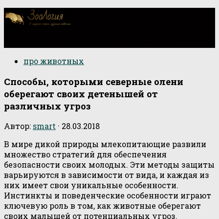
О научной стороне изучения животных
про животных
Способы, которыми северные олени
оберегают своих детенышей от
различных угроз
Автор:
smart
·
28.03.2018
В мире дикой природы млекопитающие развили
множество стратегий для обеспечения
безопасности своих молодых. Эти методы защиты
варьируются в зависимости от вида, и каждая из
них имеет свои уникальные особенности.
Инстинкты и поведенческие особенности играют
ключевую роль в том, как животные оберегают
своих малышей от потенциальных угроз.