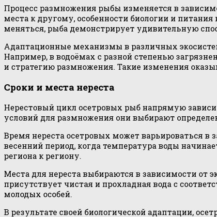
Процесс размножения рыбы изменяется в зависимост
места к другому, особенности биологии и питания 
меняться, рыба демонстрирует удивительную спос
Адаптационные механизмы в различных экосистем
Например, в водоёмах с разной степенью загрязне
и стратегию размножения. Такие изменения оказы
Сроки и места нереста
Нерестовый цикл осетровых рыб напрямую зависи
условий для размножения они выбирают определен
Время нереста осетровых может варьироваться в з
весенний период, когда температура воды начинае
региона к региону.
Места для нереста выбираются в зависимости от э
присутствует чистая и прохладная вода с соотве
молодых особей.
В результате своей биологической адаптации, ос