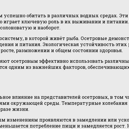
м успешно обитать в различных водных средах. Эт
то играет ключевую роль в их выживании и питании
солоноватую и наоборот.
осистему, в которой живёт рыба. Осетровые демон
ения и питания. Экологическая устойчивость этих р
х росте, размножении и общем состоянии здоровья.
яют осетровым эффективно использовать различные
ется одним из важнейших факторов, обеспечивающ
ое влияние на представителей осетровых, в том чи
иями окружающей среды. Температурные колебания 
бразе жизни.
ым изменениям проявляются в замедлении или уско
еньшается потребление пищи и замедляется рост.