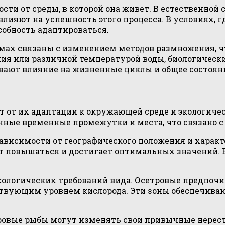
и от среды, в которой она живет. В естественной с
влияют на успешность этого процесса. В условиях, 
обность адаптироваться.
ах связаны с изменением методов размножения, чт
ния или различной температурой воды, биологически
вают влияние на жизненные циклы и общее состоян
т от их адаптации к окружающей среде и экологич
ные временные промежутки и места, что связано с 
ависимости от географического положения и характ
т повышаться и достигает оптимальных значений. В
кологических требований вида. Осетровые предпочит
тствующим уровнем кислорода. Эти зоны обеспечива
етровые рыбы могут изменять свои привычные нере