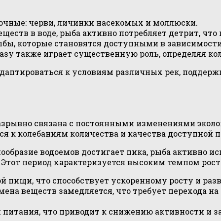
очные: черви, личинки насекомых и моллюски.
ств в воде, рыба активно потребляет детрит, что 
бы, которые становятся доступными в зависимости
азу также играет существенную роль, определяя ко
адаптироваться к условиям различных рек, поддер
еразрывно связана с постоянными изменениями экол
я к колебаниям количества и качества доступной п
нообразие водоемов достигает пика, рыба активно и
 Этот период характеризуется высоким темпом рост
й пищи, что способствует ускоренному росту и раз
мена веществ замедляется, что требует перехода на
питания, что приводит к снижению активности и з