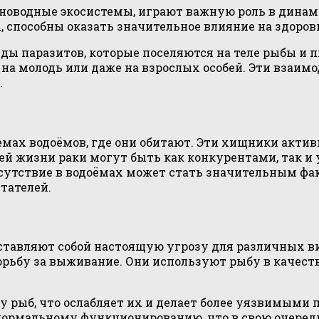
оводные экосистемы, играют важную роль в динами
, способны оказать значительное влияние на здоро
ды паразитов, которые поселяются на теле рыбы и 
 на молодь или даже на взрослых особей. Эти взаи
.
мах водоёмов, где они обитают. Эти хищники активн
й жизни раки могут быть как конкурентами, так и у
сутствие в водоёмах может стать значительным фа
тателей.
ставляют собой настоящую угрозу для различных ви
борьбу за выживание. Они используют рыбу в качес
 рыб, что ослабляет их и делает более уязвимыми 
нормальному функционированию, что в свою очеред