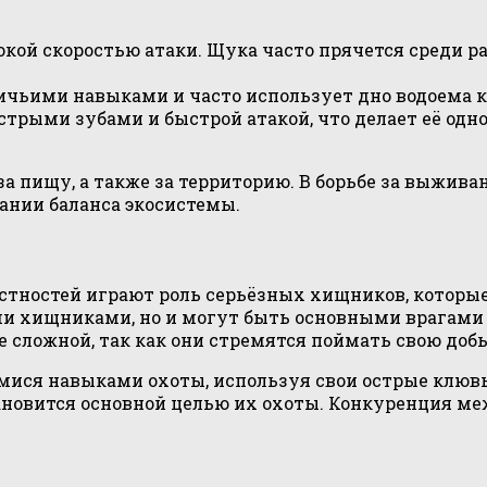
окой скоростью атаки. Щука часто прячется среди 
ьими навыками и часто использует дно водоема ка
трыми зубами и быстрой атакой, что делает её од
 пищу, а также за территорию. В борьбе за выживан
ании баланса экосистемы.
естностей играют роль серьёзных хищников, которы
и хищниками, но и могут быть основными врагами 
е сложной, так как они стремятся поймать свою доб
мися навыками охоты, используя свои острые клюв
тановится основной целью их охоты. Конкуренция 