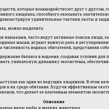
уществ, которые взаимодействуют друг с другом, с
ктивного хищника, способного оказывать значитель
, демонстрируя удивительные тактики охоты и защ
мах, можно выделить:
 навыками, часто ведут активные поиски пищи, з
одяные мыши, играют важную роль в регулировании
 численность водных обитателей, представляя собо
держание баланса в водоеме, создавая условия для 
ать уникальную динамику экосистемы, обеспечивая
ыступая как один из ведущих хищников. В этом кач
видов в их среде обитания. Будучи эффективным ох
низмов, что делает ее ключевым элементом экосист
Описание
разные виды рыбы и мелких животных.