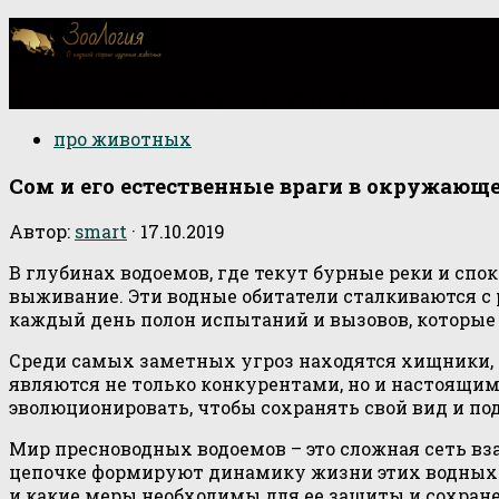
О научной стороне изучения животных
про животных
Сом и его естественные враги в окружающе
Автор:
smart
·
17.10.2019
В глубинах водоемов, где текут бурные реки и сп
выживание. Эти водные обитатели сталкиваются с 
каждый день полон испытаний и вызовов, которые
Среди самых заметных угроз находятся хищники, 
являются не только конкурентами, но и настоящим
эволюционировать, чтобы сохранять свой вид и по
Мир пресноводных водоемов – это сложная сеть вз
цепочке формируют динамику жизни этих водных 
и какие меры необходимы для ее защиты и сохран