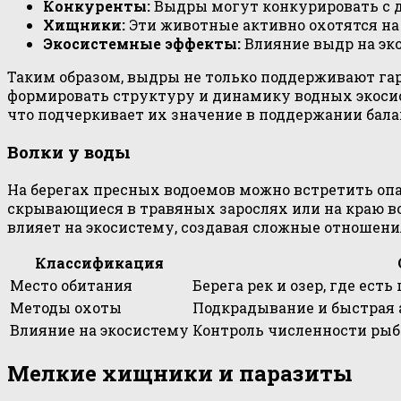
Конкуренты:
Выдры могут конкурировать с д
Хищники:
Эти животные активно охотятся на 
Экосистемные эффекты:
Влияние выдр на эк
Таким образом, выдры не только поддерживают га
формировать структуру и динамику водных экосист
что подчеркивает их значение в поддержании балан
Волки у воды
На берегах пресных водоемов можно встретить оп
скрывающиеся в травяных зарослях или на краю во
влияет на экосистему, создавая сложные отноше
Классификация
Место обитания
Берега рек и озер, где ест
Методы охоты
Подкрадывание и быстрая 
Влияние на экосистему
Контроль численности рыб
Мелкие хищники и паразиты