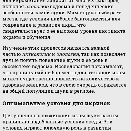
для икрометания зависит от многих факторов,
включая
экологию
водоема и поведенческие
особенности самой щуки. Мама-щука выбирает
места, где условия наиболее благоприятны для
сохранения и развития икры, что
свидетельствует о её высоком уровне инстинкта
охраны и обучения.
Изучение этих процессов является важной
частью
ихтиологии
и
биологии
, так как позволяет
лучше понять поведение щуки и её роль в
экосистеме водоема. Исследования показывают,
что правильный выбор места для откладки икры
может существенно повлиять на количество и
здоровье мальков, что в свою очередь отражается
на общей популяции щуки в регионе.
Оптимальные условия для икринок
Для успешного выживания икры щуки важны
правильно подобранные условия среды. Эти
условия играют ключевую роль в развитии