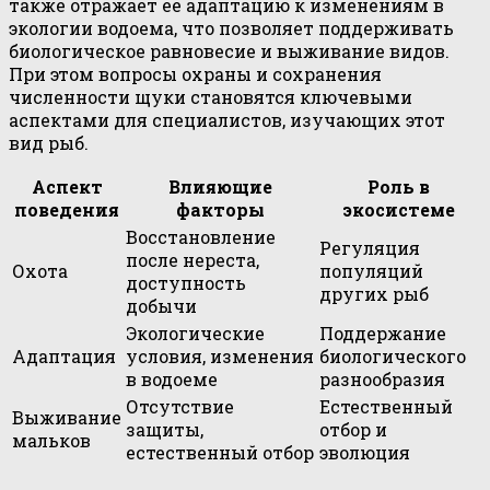
также отражает её адаптацию к изменениям в
экологии водоема, что позволяет поддерживать
биологическое равновесие и выживание видов.
При этом вопросы охраны и сохранения
численности щуки становятся ключевыми
аспектами для специалистов, изучающих этот
вид рыб.
Аспект
Влияющие
Роль в
поведения
факторы
экосистеме
Восстановление
Регуляция
после нереста,
Охота
популяций
доступность
других рыб
добычи
Экологические
Поддержание
Адаптация
условия, изменения
биологического
в водоеме
разнообразия
Отсутствие
Естественный
Выживание
защиты,
отбор и
мальков
естественный отбор
эволюция