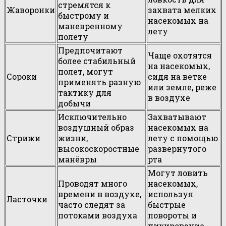
стремятся к
Жаворонки
захвата мелких
быстрому и
насекомых на
маневренному
лету
полету
Предпочитают
Чаще охотятся
более стабильный
на насекомых,
полет, могут
Сороки
сидя на ветке
применять разную
или земле, реже
тактику для
в воздухе
добычи
Исключительно
Захватывают
воздушный образ
насекомых на
Стрижи
жизни,
лету с помощью
высокоскоростные
развернутого
манёвры
рта
Могут ловить
Проводят много
насекомых,
времени в воздухе,
используя
Ласточки
часто следят за
быстрые
потоками воздуха
повороты и
пикирование