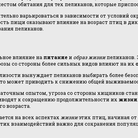
стом обитания для тех пеликанов, которые приспос
ельно варьироваться в зависимости от условий ок
ость пищи оказывают влияние на возраст птиц в дик
вания пеликанов.
ьное влияние на
питание
и
образ жизни
пеликанов.
розы со стороны более сильных видов влияют на их
лизости вынуждает пеликанов выбирать более безоп
, что может приводить к снижению общей выживаем
таточным опытом, угроза со стороны хищников стан
риводят к сокращению продолжительности их
жизни
го возраста.
ается на всех аспектах
жизни
этих птиц, начиная от
тих взаимодействий важно для сохранения популяц