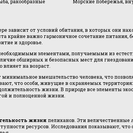
ыба, ракообразные
Морские побережья, в
ре зависит от условий обитания, в которых они на
ста крайне важно гармоничное сочетание питания, б
итие и здоровье.
с необходимыми элементами, получаемыми из естес
аличие обширных и безопасных мест для гнездован
 влияет на возраст.
т минимальное вмешательство человека, что позво
вают, что особи, живущие в охраняемых территори
олжительность жизни. В природе все элементы эко
гой и полноценной жизни.
тельность жизни
пеликанов. Эти величественные
ступности ресурсов. Исследования показывают, что
вья.