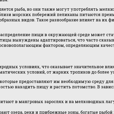
яется рыба, но они также могут употреблять мелки
 вблизи морских побережий пеликаны питаются преи
бразных видов. Такое разнообразие влияет на их ф
 распределение пищи в окружающей среде может ст
птицы вынуждены адаптироваться, что часто сказыв
я основополагающим фактором, определяющим качест
одных условиях, что оказывает значительное влиян
атических условий, от жарких тропиков до более у
 которые предоставляют им необходимую среду для 
стью находить пищу и растить потомство. В зависи
битают в мангровых зарослях и на мелководных лагу
ают озера, реки и прибрежные зоны, богатые рыбой