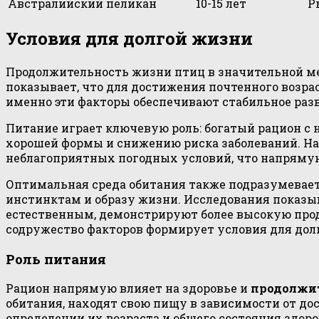
Австралийский пеликан
10-15 лет
Р
Условия для долгой жизни
Продолжительность жизни птиц в значительной ме
показывает, что для достижения почтенного возра
именно эти факторы обеспечивают стабильное разв
Питание играет ключевую роль: богатый рацион 
хорошей формы и снижению риска заболеваний. Н
неблагоприятных погодных условий, что напрямую
Оптимальная среда обитания также подразумевае
инстинктам и образу жизни. Исследования показы
естественным, демонстрируют более высокую прод
содружество факторов формирует условия для дол
Роль питания
Рацион напрямую влияет на здоровье и
продолжи
обитания, находят свою пищу в зависимости от до
определении их возраста и общего состояния здоро