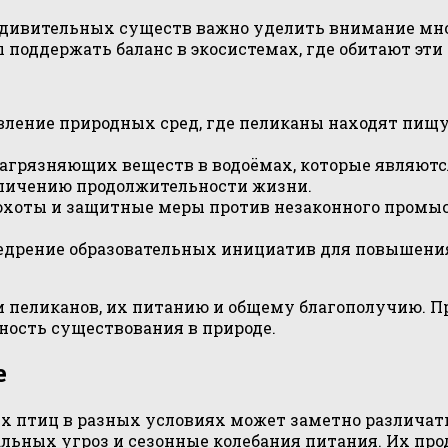
удивительных существ важно уделить внимание мно
поддержать баланс в экосистемах, где обитают эти
овление природных сред, где пеликаны находят пищу
загрязняющих веществ в водоёмах, которые являют
еличению продолжительности жизни.
 охоты и защитные меры против незаконного промы
недрение образовательных инициатив для повышени
 пеликанов, их питанию и общему благополучию. П
ность существования в природе.
е
 птиц в разных условиях может заметно различать
иальных угроз и сезонные колебания питания. Их пр