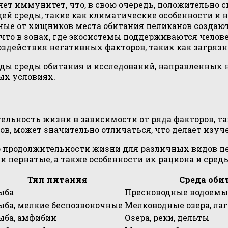
ет иммунитет, что, в свою очередь, положительно 
й среды, такие как климатические особенности и н
ые от хищников места обитания пеликанов создают
то в зонах, где экосистемы поддерживаются челов
оздействия негативных факторов, таких как загрязн
оды среды обитания и исследований, направленных н
ых условиях.
льность жизни в зависимости от ряда факторов, та
в, может значительно отличаться, что делает изуч
 о продолжительности жизни для различных видов п
ти пернатые, а также особенности их рациона и сред
Тип питания
Среда оби
ыба
Пресноводные водоемы
ыба, мелкие беспозвоночные
Мелководные озера, ла
ыба, амфибии
Озера, реки, дельты