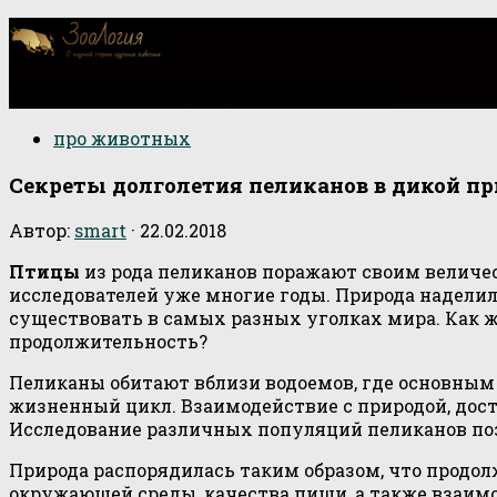
О научной стороне изучения животных
про животных
Секреты долголетия пеликанов в дикой пр
Автор:
smart
·
22.02.2018
Птицы
из рода пеликанов поражают своим велич
исследователей уже многие годы. Природа надели
существовать в самых разных уголках мира. Как 
продолжительность?
Пеликаны обитают вблизи водоемов, где основным 
жизненный цикл. Взаимодействие с природой, дос
Исследование различных популяций пеликанов позв
Природа распорядилась таким образом, что продол
окружающей среды, качества пищи, а также взаимо