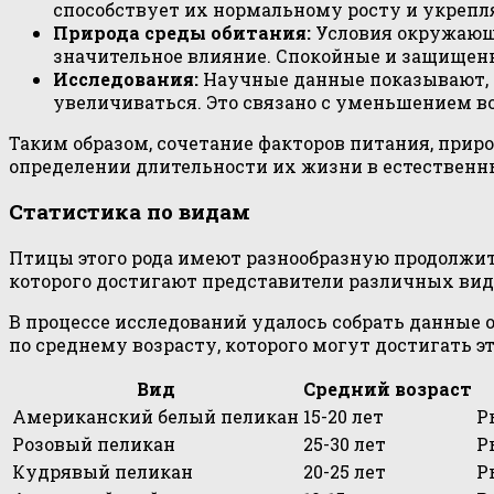
способствует их нормальному росту и укрепля
Природа среды обитания:
Условия окружающе
значительное влияние. Спокойные и защищенн
Исследования:
Научные данные показывают, ч
увеличиваться. Это связано с уменьшением в
Таким образом, сочетание факторов питания, прир
определении длительности их жизни в естественн
Статистика по видам
Птицы этого рода имеют разнообразную продолжите
которого достигают представители различных видо
В процессе исследований удалось собрать данные
по среднему возрасту, которого могут достигать э
Вид
Средний возраст
Американский белый пеликан
15-20 лет
Р
Розовый пеликан
25-30 лет
Р
Кудрявый пеликан
20-25 лет
Р