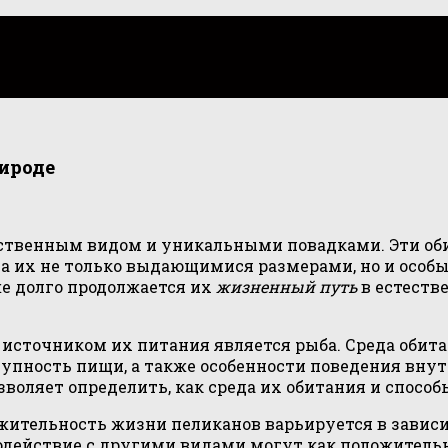
ироде
ественным видом и уникальными повадками. Эти об
ла их не только выдающимися размерами, но и особ
же долго продолжается их
жизненный путь
в естестве
источником их питания является рыба. Среда обита
тупность пищи, а также особенности поведения вну
оляет определить, как среда их обитания и способ
жительность жизни пеликанов варьируется в зависи
действие с другими видами могут как положительно