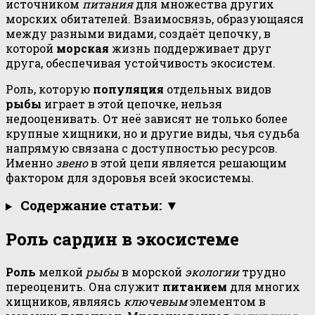
источником
питания
для множества других
морских обитателей. Взаимосвязь, образующаяся
между разными видами, создаёт цепочку, в
которой
морская
жизнь поддерживает друг
друга, обеспечивая устойчивость экосистем.
Роль, которую
популяция
отдельных видов
рыбы
играет в этой цепочке, нельзя
недооценивать. От неё зависят не только более
крупные хищники, но и другие виды, чья судьба
напрямую связана с доступностью ресурсов.
Именно
звено
в этой цепи является решающим
фактором для здоровья всей экосистемы.
Содержание статьи: ▼
Роль сардин в экосистеме
Роль
мелкой
рыбы
в морской
экологии
трудно
переоценить. Она служит
питанием
для многих
хищников, являясь
ключевым
элементом в