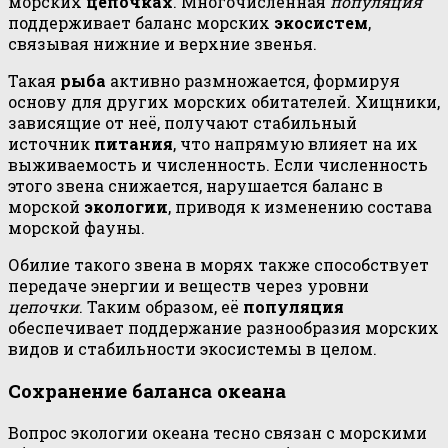
морских
цепочках
. Многочисленная
популяция
поддерживает баланс морских
экосистем
,
связывая нижние и верхние звенья.
Такая
рыба
активно размножается, формируя
основу для других морских обитателей. Хищники,
зависящие от неё, получают стабильный
источник
питания
, что напрямую влияет на их
выживаемость и численность. Если численность
этого звена снижается, нарушается баланс в
морской
экологии
, приводя к изменению состава
морской фауны.
Обилие такого звена в морях также способствует
передаче энергии и веществ через уровни
цепочки
. Таким образом, её
популяция
обеспечивает поддержание разнообразия морских
видов и стабильности экосистемы в целом.
Сохранение баланса океана
Вопрос экологии океана тесно связан с морскими