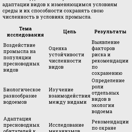
адаптации видов к изменяющимся условиям
среды и их способности сохранять свою
численность в условиях промысла.
Тема
Цель
Результаты
исследования
Выявление
Воздействие
Оценка
факторов
промысла на
устойчивости
риска и
популяции
численности
рекомендации
пресноводных
видов
по
видов
сохранению
Определение
роли
Биологическое
Изучение
отдельных
разнообразие
взаимодействия
видов в
водоемов
между видами
экологии
водоема
Адаптация
Рекомендации
пресноводных
Исследование
по охране
обитателей к
механизмов