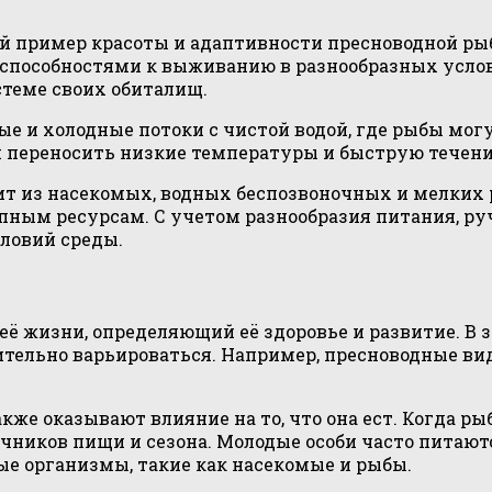
й пример красоты и адаптивности пресноводной ры
 способностями к выживанию в разнообразных усло
стеме своих обиталищ.
 и холодные потоки с чистой водой, где рыбы могу
и переносить низкие температуры и быструю течен
 из насекомых, водных беспозвоночных и мелких р
упным ресурсам. С учетом разнообразия питания, 
словий среды.
её жизни, определяющий её здоровье и развитие. В 
ительно варьироваться. Например, пресноводные в
же оказывают влияние на то, что она ест. Когда ры
чников пищи и сезона. Молодые особи часто питают
ые организмы, такие как насекомые и рыбы.