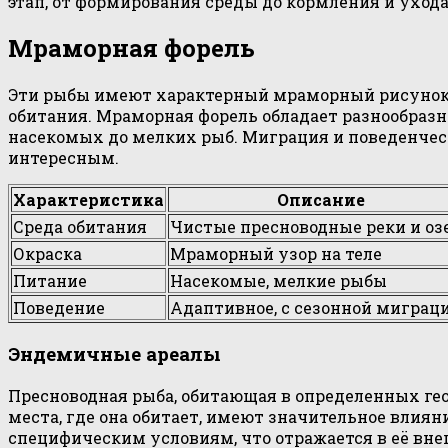
этап, от формирования среды до кормления и ухода
Мраморная форель
Эти рыбы имеют характерный мраморный рисунок н
обитания. Мраморная форель обладает разнообраз
насекомых до мелких рыб. Миграция и поведенческ
интересным.
Характеристика
Описание
Среда обитания
Чистые пресноводные реки и оз
Окраска
Мраморный узор на теле
Питание
Насекомые, мелкие рыбы
Поведение
Адаптивное, с сезонной миграц
Эндемичные ареалы
Пресноводная рыба, обитающая в определенных гео
места, где она обитает, имеют значительное влиян
специфическим условиям, что отражается в её вн