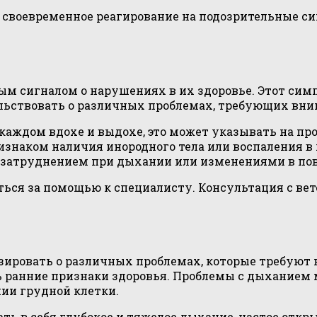
 своевременное реагирование на подозрительные с
м сигналом о нарушениях в их здоровье. Этот сим
ельствовать о различных проблемах, требующих вни
каждом вдохе и выдохе, это может указывать на п
знаком наличия инородного тела или воспаления в 
 затруднением при дыхании или изменениями в пов
ться за помощью к специалисту. Консультация с в
ировать о различных проблемах, которые требуют 
ь ранние признаки здоровья. Проблемы с дыханием 
ии грудной клетки.
ь в себя глубокое и тяжелое дыхание, частое открыв