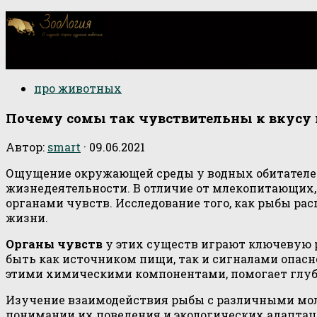
О научной стороне изучения животных
про животных
Почему сомы так чувствительны к вкусу 
Автор:
smart
·
09.06.2021
Ощущение окружающей среды у водных обитателей
жизнедеятельности. В отличие от млекопитающих,
органами чувств. Исследование того, как рыбы р
жизни.
Органы чувств
у этих существ играют ключевую р
быть как источником пищи, так и сигналами опас
этими химическими компонентами, помогает глубж
Изучение взаимодействия рыбы с различными мол
понимании их поведения и экологических адаптац