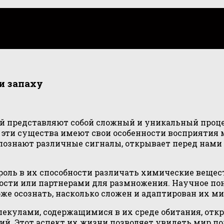
и запаху
 представляют собой сложный и уникальный процес
 эти существа имеют свои особенности восприятия
аспознают различные сигналы, открывает перед нам
оль в их способности различать химические вещест
ности или партнерами для размножения. Научное по
е осознать, насколько сложен и адаптирован их ми
екулами, содержащимися в их среде обитания, отк
ий. Этот аспект их жизни позволяет увидеть мир п