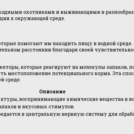
ходными охотниками и выживающими в разнообразн
ации к окружающей среде.
орые помогают им находить пищу в водной среде. З
тельном расстоянии благодаря своей чувствительн
пторы, которые реагируют на молекулы запахов, п
ять местоположение потенциального корма. Эта спо
й среде.
Описание
ктуры, воспринимающие химические вещества в во
апахов и вкусовых стимулов.
едается в центральную нервную систему для обрабо