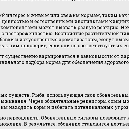
й интерес к живым или свежим кормам, таким как
й ценностью и естественными инстинктами хищник
компонентами может вызвать разную реакцию. Нек
м с настороженностью. Восприятие растительной пищ
бавки и искусственные ароматизаторы, могут вызы
ть к ним недоверие, если они не соответствуют их
т существенно варьироваться в зависимости от ха
авильного подбора корма для обеспечения здоровог
ных существ. Рыба, использующая свои обонятельны
 выживания. Через обонятельные рецепторы сомы м
 им находить корм и избегать потенциальных угроз
дно переоценить. Обонятельные сигналы позволяют 
множения. В результате, обоняние становится неот