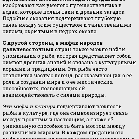
изображают как умелого путешественника в
водах, которые полны тайн и древних загадок.
Подобные сказания подчеркивают глубокую
связь между этим существом и таинственными
силами, скрытыми в недрах океана.
С другой стороны, в мифах народов
дальневосточных стран
также можно найти
упоминания о рыбе, которая представляет собой
символ древних знаний и связана с культурными
корнями и традициями. Эта рыба часто
становится частью легенд, рассказывающих о её
роли в создании мира и о её мистических
способностях, позволяющих ей
взаимодействовать с силами природы.
Эти мифы и легенды
подчеркивают важность
рыбы в культуре, где она символизирует связь
между прошлым и настоящим, а также её
уникальную способность быть мостом между
различными мирами. В каждом предании эта
рыба становится не просто морским существом, а