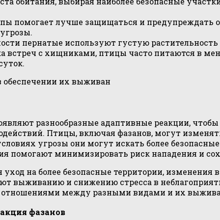
та обитания, выбирая наиболее безопасные участки
пы помогает лучше защищаться и предупреждать о
 угрозы.
ости пернатые используют густую растительность 
 встреч с хищниками, птицы часто питаются в мене
суток.
в обеспечении их выживан
проявляют разнообразные адаптивные реакции, чтоб
йствий. Птицы, включая фазанов, могут изменять с
ловиях угрозы они могут искать более безопасные м
ия помогают минимизировать риск нападения и со
уход на более безопасные территории, изменения 
уют выживанию и снижению стресса в неблагоприятн
ляя отношениями между разными видами и их выжив
акция фазанов