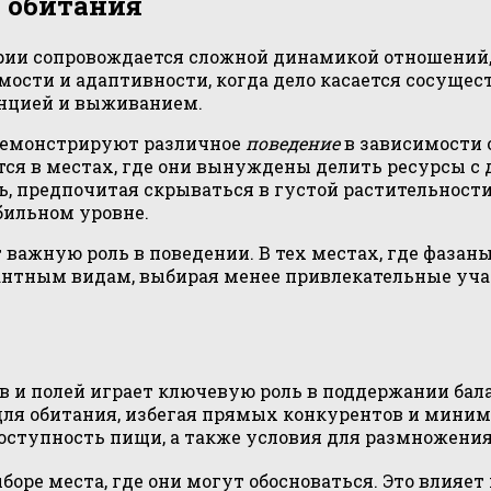
х обитания
ии сопровождается сложной динамикой отношений, 
сти и адаптивности, когда дело касается сосущест
енцией и выживанием.
 демонстрируют различное
поведение
в зависимости 
тся в местах, где они вынуждены делить ресурсы с
 предпочитая скрываться в густой растительности
бильном уровне.
 важную роль в поведении. В тех местах, где фазан
антным видам, выбирая менее привлекательные учас
 и полей играет ключевую роль в поддержании балан
ля обитания, избегая прямых конкурентов и миним
доступность пищи, а также условия для размножения
оре места, где они могут обосноваться. Это влияет 