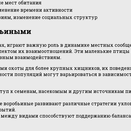
е мест обитания
менение времени активности
виям, изменение социальных структур
обьиными
х, играют важную роль в динамике местных сообщес
спектом их взаимоотношений. Эти маленькие птицы 
сивным взаимодействиям.
и охоты для более крупных хищников, их поведени
ности популяций могут варьироваться в зависимост
туп к семенам, насекомым и другим источникам пищ
 воробьиные развивают различные стратегии уклон
рытий.
между видами способствуют поддержанию баланса в