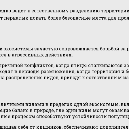
едко ведет к естественному разделению территории
т пернатых искать более безопасные места для про
й экосистемы зачастую сопровождается борьбой за 
тся в агрессивных действиях.
причиной конфликтов, когда птицы сталкиваются з
одят в периоды размножения, когда территория и б
на распределение видов, приводя к естественным и
ичными видами в пределах одной экосистемы, вклю
ие баланс в природе, где одни виды могут оказыва
дные процессы способствуют устойчивости популяц
ащищая себя от хищников, обеспечивают дополнитель