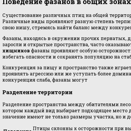
Поведение фазанов в общих зона
Существование различных птиц на общей территор
Различные виды проявляют разную степень терпимо
свою нишу, стремясь найти баланс между конкур
Фазаны, находясь в окружении прочих пернатых,
заросли и открытые пространства, часто оказываю
хищников
фазаны проявляют особую осторожность,
избегать опасности и сохранять популяцию на ста
Конкуренция за пищу и пространство также играет
проявлять агрессию или же уступать более домин
конкуренция слаба, фазаны могут
Разделение территории
Разделение пространства между обитателями лесов
котором каждый вид выбирает подходящее место д
значение имеют не только размеры участка, но и 
Птицы склонны к осторожности при выб