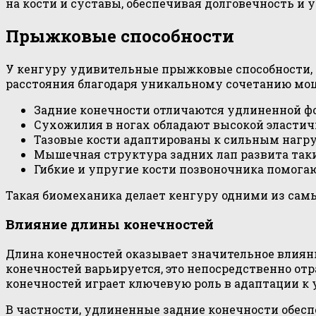
на кости и суставы, обеспечивая долговечность и
Прыжковые способности
У кенгуру удивительные прыжковые способности, 
расстояния благодаря уникальному сочетанию мо
Задние конечности отличаются удлиненной фо
Сухожилия в ногах обладают высокой эластич
Тазовые кости адаптированы к сильным нагруз
Мышечная структура задних лап развита так
Гибкие и упругие кости позвоночника помога
Такая биомеханика делает кенгуру одними из са
Влияние длины конечностей
Длина конечностей оказывает значительное влиян
конечностей варьируется, это непосредственно от
конечностей играет ключевую роль в адаптации к
В частности, удлиненные задние конечности обес