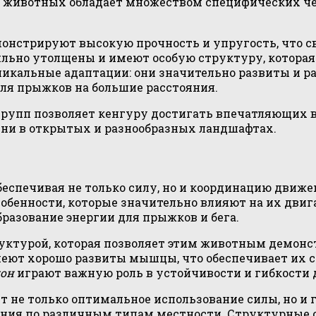
их животных обладает множеством специфических че
емонстрируют высокую прочность и упругость, что 
льно утолщены и имеют особую структуру, которая
икальные адаптации: они значительно развиты и р
ля прыжков на большие расстояния.
упп позволяет кенгуру достигать впечатляющих вы
ни в открытых и разнообразных ландшафтах.
печивая не только силу, но и координацию движен
обенности, которые значительно влияют на их дви
разование энергии для прыжков и бега.
руктурой, которая позволяет этим животным демо
еют хорошо развиты мышцы, что обеспечивает их с
кон
играют важную роль в устойчивости и гибкости
 не только оптимальное использование силы, но и 
ения по различным типам местности. Структурные 