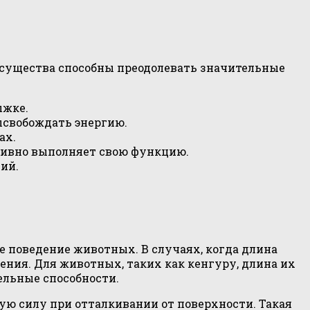
 существа способны преодолевать значительные
ыжке.
ысвобождать энергию.
ах.
тивно выполняет свою функцию.
ий.
 поведение животных. В случаях, когда длина
ения. Для животных, таких как кенгуру, длина их
ельные способности.
ю силу при отталкивании от поверхности. Такая