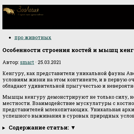
О научной стороне изучения животных
про животных
Особенности строения костей и мышц кен
Автор:
smart
·
25.03.2021
Кенгуру, как представители уникальной фауны А
условиям жизни на этом континенте, и в первую 
обладают удивительной прыгучестью и невероятно
Мышцы кенгуру демонстрируют не только силу, но
местности. Взаимодействие мускулатуры с костно
представителей млекопитающих. Уникальная архит
успешного выживания в суровых природных услов
Содержание статьи: ▼