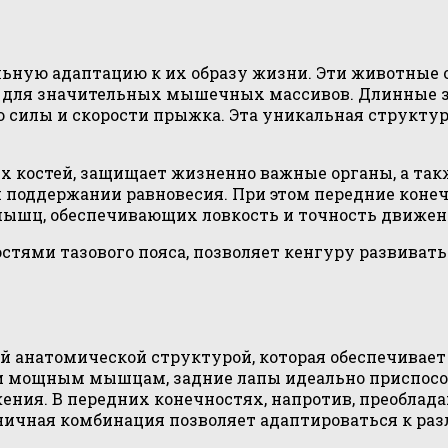
ьную адаптацию к их образу жизни. Эти животные 
ку для значительных мышечных массивов. Длинные 
 силы и скорости прыжка. Эта уникальная структу
их костей, защищает жизненно важные органы, а та
поддержании равновесия. При этом передние конеч
мышц, обеспечивающих ловкость и точность движен
стями тазового пояса, позволяет кенгуру развивать
 анатомической структурой, которая обеспечивает
и мощным мышцам, задние лапы идеально приспособ
ния. В передних конечностях, напротив, преоблад
оничная комбинация позволяет адаптироваться к р