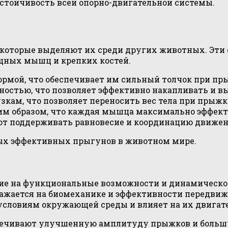
 устойчивость всей опорно-двигательной системы.
которые выделяют их среди других животных. Эти
щных мышц и крепких костей.
рмой, что обеспечивает им сильный толчок при пр
ностью, что позволяет эффективно накапливать и в
кам, что позволяет переносить вес тела при прыжк
им образом, что каждая мышца максимально эффек
ют поддерживать равновесие и координацию движен
мых эффективных прыгунов в животном мире.
ие на функциональные возможности и динамическое
ражается на биомеханике и эффективности передвиж
 условиям окружающей среды и влияет на их двигат
печивают улучшенную амплитуду прыжков и большу