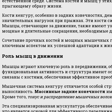
естественной среде. Система костей и мышц у эт
прыгающему образу жизни.
Кости кенгуру, особенно в задних конечностях, д
значительных нагрузок при прыжках. Эти кости си
Мышцы, отвечающие за движение, также имеют ун
мощные и длительные сокращения, необходимые д
Сочетание прочных костей и мощных мышечных гр
ключевым аспектом их успешной адаптации к жиз
Роль мышц в движении
Мышцы играют ключевую роль в передвижении, обес
функциональная активность и структура имеют ос
связаны с костями, обеспечивая эффективное преоб
Мышечная система кенгуру отличается особой ст
выносливость.
Массивные задние конечности
им
Кроме того,
тонус и распределение мышечных воло
Эта специализированная мускулатура обеспечивает
что является основой для эффективного передвиж