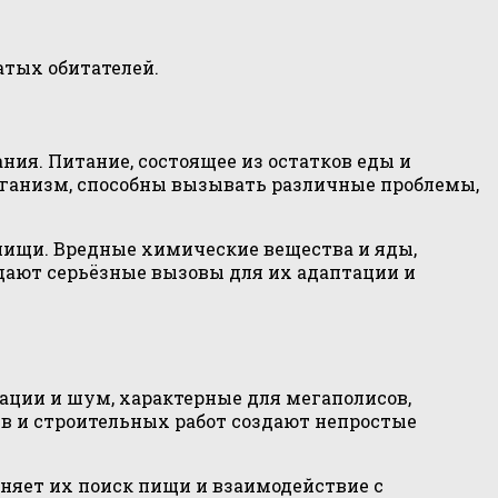
атых обитателей.
ия. Питание, состоящее из остатков еды и
организм, способны вызывать различные проблемы,
пищи. Вредные химические вещества и яды,
дают серьёзные вызовы для их адаптации и
ации и шум, характерные для мегаполисов,
тв и строительных работ создают непростые
няет их поиск пищи и взаимодействие с