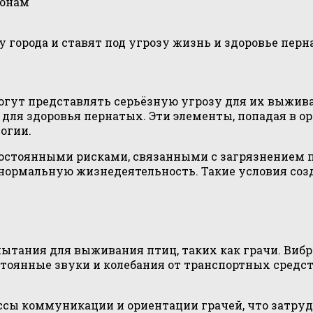
зонам
 города и ставят под угрозу жизнь и здоровье перн
гут представлять серьёзную угрозу для их выживан
ы для здоровья пернатых. Эти элементы, попадая в 
огии.
 постоянными рисками, связанными с загрязнением 
 нормальную жизнедеятельность. Такие условия соз
пытания для выживания птиц, таких как грачи. Вибр
тоянные звуки и колебания от транспортных средс
сы коммуникации и ориентации грачей, что затруд