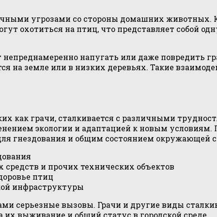
ичными угрозами со стороны домашних животных. 
ут охотиться на птиц, что представляет собой одну
т непреднамеренно напугать или даже повредить гра
тся на земле или в низких деревьях. Такие взаимо
их как грачи, сталкивается с различными трудност
енением экологии и адаптацией к новым условиям.
 для гнездования и общим состоянием окружающей с
дования
х средств и прочих технических объектов
доровье птиц
кой инфраструктуры
ами серьезные вызовы. Грачи и другие виды сталки
 их выживание и общий статус в городской среде.