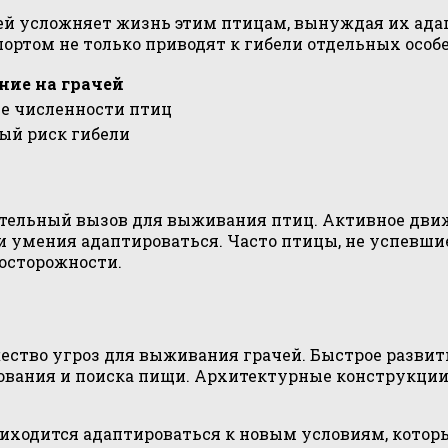
й усложняет жизнь этим птицам, вынуждая их ада
ртом не только приводят к гибели отдельных особей
ние на грачей
е численности птиц
й риск гибели
чительный вызов для выживания птиц. Активное дв
и умения адаптироваться. Часто птицы, не успевши
 осторожности.
ство угроз для выживания грачей. Быстрое развит
дования и поиска пищи. Архитектурные конструкции
приходится адаптироваться к новым условиям, кото