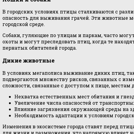
В городских условиях птицы сталкиваются с разл
опасность для выживания грачей. Эти животные мог
городской среде.
Собаки, гуляющие по улицам и паркам, часто могу
охоты и могут преследовать птиц, когда те находя
пернатых обитателей города.
Дикие животные
В условиях мегаполиса выживание диких птиц, так
подвергаются множеству рисков, связанных с изм
сложности, связанные с доступом к пище, местам
Нехватка естественных мест обитания и гнез
Увеличение числа опасностей от транспортны
Влияние загрязнения окружающей среды на з
Необходимость адаптации к условиям городс
Изменения в экосистеме города ставят перед птиц
для жизни и размножения, что напрямую влияет на