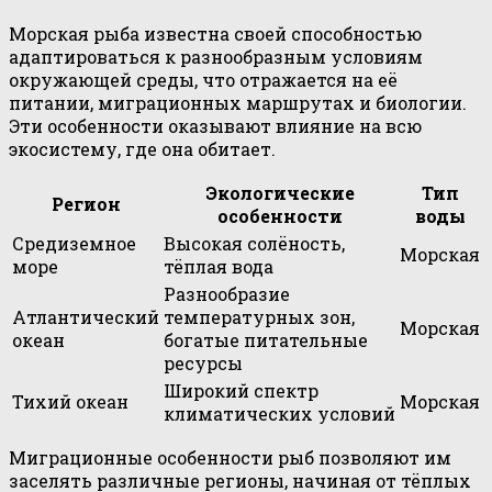
Морская рыба известна своей способностью
адаптироваться к разнообразным условиям
окружающей среды, что отражается на её
питании, миграционных маршрутах и биологии.
Эти особенности оказывают влияние на всю
экосистему, где она обитает.
Экологические
Тип
Регион
особенности
воды
Средиземное
Высокая солёность,
Морская
море
тёплая вода
Разнообразие
Атлантический
температурных зон,
Морская
океан
богатые питательные
ресурсы
Широкий спектр
Тихий океан
Морская
климатических условий
Миграционные особенности рыб позволяют им
заселять различные регионы, начиная от тёплых