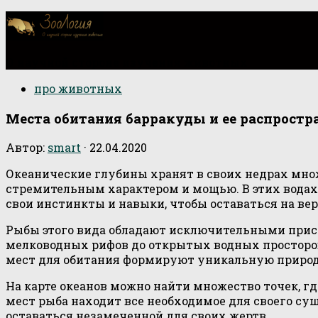
О научной стороне изучения животных
про животных
Места обитания барракуды и ее распростр
Автор:
smart
·
22.04.2020
Океанические глубины хранят в своих недрах множ
стремительным характером и мощью. В этих водах
свои инстинкты и навыки, чтобы оставаться на ве
Рыбы этого вида обладают исключительными присп
мелководных рифов до открытых водных просторов,
мест для обитания формируют уникальную природн
На карте океанов можно найти множество точек, г
мест рыба находит все необходимое для своего с
оставаться незамеченной для своих жертв.