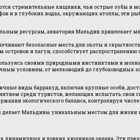
ются стремительные хищники, чьи острые зубы и 
фов и в глубоких водах, окружающих атоллы, эти ры
льным ресурсам, акватория Мальдив привлекает мн
ечивают безопасные места для охоты и скрытности
островов и лагун, способствует распространению э
ользуясь своими природными инстинктами и молние
чным условиям, от мелководий до глубоководных зо
ичные виды барракуд, включая крупные особи, дост
нятием среди туристов, желающих испытать свои с
ржании экологического баланса, контролируя числе
ий делает Мальдивы уникальным местом для жизни
х динамичных и ловких хищников океана. Эти пре