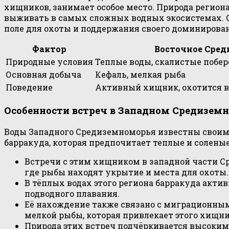
хищников, занимает особое место. Природа регион
выживать в самых сложных водных экосистемах. О
поле для охоты и поддержания своего доминирова
Фактор
Восточное Сре
Природные условия
Теплые воды, скалистые побе
Основная добыча
Кефаль, мелкая рыба
Поведение
Активный хищник, охотится в
Особенности встреч в Западном Средизем
Воды Западного Средиземноморья известны своим
барракуда, которая предпочитает теплые и соленые
Встречи с этим хищником в западной части 
где рыбы находят укрытие и места для охоты.
В тёплых водах этого региона барракуда акти
подводного плавания.
Её нахождение также связано с миграционными
мелкой рыбы, которая привлекает этого хищни
Природа этих встреч подчёркивается высоким 