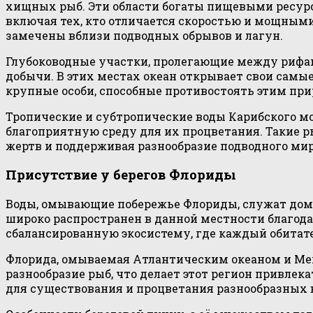
хищных рыб. Эти области богаты пищевыми ресурс
включая тех, кто отличается скоростью и мощными
замечены вблизи подводных обрывов и лагун.
Глубоководные участки, пролегающие между рифа
добычи. В этих местах океан открывает свои самы
крупные особи, способные противостоять этим при
Тропические и субтропические воды Карибского м
благоприятную среду для их процветания. Такие 
жертв и поддерживая разнообразие подводного мир
Присутствие у берегов Флориды
Воды, омывающие побережье Флориды, служат дом
широко распространен в данной местности благода
сбалансированную экосистему, где каждый обитате
Флорида, омываемая Атлантическим океаном и Мек
разнообразие рыб, что делает этот регион привле
для существования и процветания разнообразных 