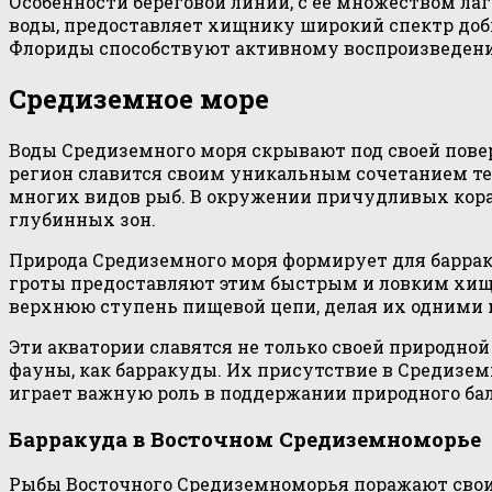
Особенности береговой линии, с её множеством ла
воды, предоставляет хищнику широкий спектр добы
Флориды способствуют активному воспроизведению
Средиземное море
Воды Средиземного моря скрывают под своей повер
регион славится своим уникальным сочетанием те
многих видов рыб. В окружении причудливых корал
глубинных зон.
Природа Средиземного моря формирует для барра
гроты предоставляют этим быстрым и ловким хищ
верхнюю ступень пищевой цепи, делая их одними 
Эти акватории славятся не только своей природно
фауны, как барракуды. Их присутствие в Средизе
играет важную роль в поддержании природного бал
Барракуда в Восточном Средиземноморье
Рыбы Восточного Средиземноморья поражают своим 