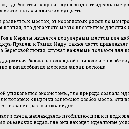
х, где богатая флора и фауна создают идеальные у
влекательными для этих существ.
 различных местах, от коралловых рифов до мангро
битания, что делает это место идеальным для этих
 Гоа и Кералы, является популярным местом для на
ндхра-Прадеш и Тамил Наду, также часто привлекает
ль береговой линии, служат важными точками для и
ддерживая баланс в подводной природе и способств
тво и разнообразие морской жизни региона.
ой уникальные экосистемы, где природа создала и
реди которых хищники занимают особое место. Эти
ествования различных видов.
 части света, наслаждаясь изобилием пищи и подх
ых океанских водах, где они находят идеальные усл