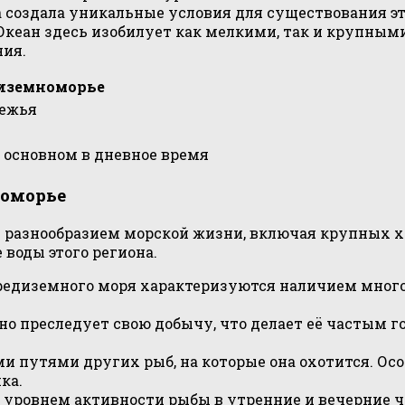
а создала уникальные условия для существования э
кеан здесь изобилует как мелкими, так и крупными
ния.
диземноморье
режья
 основном в дневное время
номорье
 разнообразием морской жизни, включая крупных х
 воды этого региона.
Средиземного моря характеризуются наличием мног
вно преследует свою добычу, что делает её частым 
 путями других рыб, на которые она охотится. Осо
ка.
уровнем активности рыбы в утренние и вечерние час