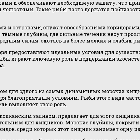
ами и обеспечивают необходимую защиту, что прив
 челюстями. Такие рыбы часто держатся поблизости
ми и островами, служат своеобразными коридорами
е тёмные глубины, где сильные течения несут прох
родным силам, охотясь на более мелких и слабых ры
оря предоставляют идеальные условия для существ
рыбы играют ключевую роль в поддержании экосисте
а.
ом для одного из самых динамичных морских хищн
ря благоприятным условиям. Рыбы этого вида часто
ль выполняет свою роль.
сиканским заливом, предлагает для этого хищника 
кательным для хищников. Морские глубины, покрыт
видов, среди которых этот хищник занимает одну и