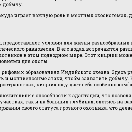
ь добычу.
акуда играет важную роль в местных экосистемах, 
, предоставляет условия для жизни разнообразных
ического равновесия. В его водах встречаются разл
охотников в этом подводном мире. Этот хищник мож
ловиями для охоты.
 рифовых образованиях Индийского океана. Здесь р
сть и молниеносные атаки, чтобы захватить добычу.
ространствах, хищник ощущает себя особенно комфо
лючительные способности к адаптации, что позволя
частках, так и на больших глубинах, охотясь на ра
ржания своего статуса грозного охотника, что дел