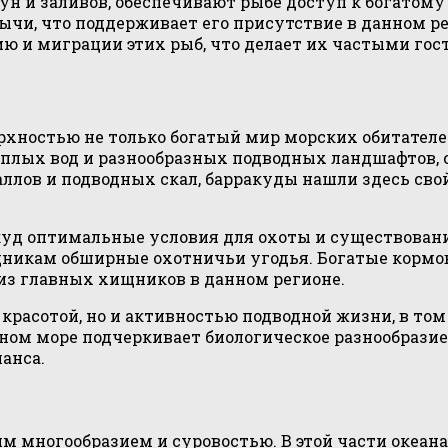
гун и заливов, обеспечивают рыбе доступ к богатом
чи, что поддерживает его присутствие в данном ре
 и миграции этих рыб, что делает их частыми гос
хностью не только богатый мир морских обитателей
плых вод и разнообразных подводных ландшафтов, 
лов и подводных скал, барракуды нашли здесь свой
куд оптимальные условия для охоты и существован
никам обширные охотничьи угодья. Богатые кормо
из главных хищников в данном регионе.
й красотой, но и активностью подводной жизни, в 
мном море подчеркивает биологическое разнообрази
анса.
многообразием и суровостью. В этой части океана