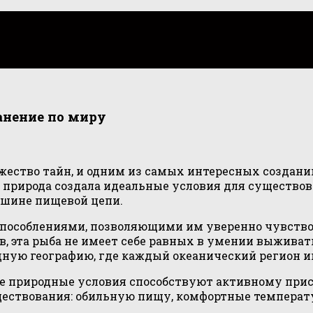
анение по миру
ество тайн, и одним из самых интересных созданий 
 природа создала идеальные условия для существов
ршине пищевой цепи.
особлениями, позволяющими им уверенно чувствова
 эта рыба не имеет себе равных в умении выживать
ую географию, где каждый океанический регион иг
де природные условия способствуют активному прис
уществования: обильную пищу, комфортные температ