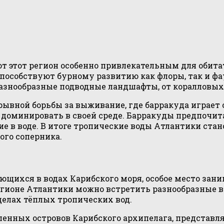
т этот регион особенно привлекательным для обит
особствуют бурному развитию как флоры, так и фа
азнообразные подводные ландшафты, от коралловых 
рывной борьбы за выживание, где барракуда играет 
у доминировать в своей среде. Барракуды предпочит
е в воде. В итоге тропические воды Атлантики ста
ого соперника.
ющихся в водах Карибского моря, особое место зан
гионе Атлантики можно встретить разнообразные в
делах тёплых тропических вод.
енных островов Карибского архипелага, представл