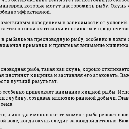
 маневров, которые могут насторожить рыбу. Окун
собенно эффективной.
 изменчивым поведением в зависимости от условий.
агается на свои охотничьи инстинкты и предпочита
в рыбалке на пресноводную рыбу, особенно в ловле 
 движения приманки и привлекая внимание хищника
есноводная рыба, такая как окунь, хорошо откликае
 инстинкт хищника и заставляя его атаковать. Важ
ести лучший результат.
 особенно привлекает внимание хищной рыбы. Испо
и глубину, создавая иллюзию раненой добычи. Глав
доема.
ь, а иногда именно в этот момент рыба решает сов
ой воде, когда окунь следит за каждой деталью. Важ
.