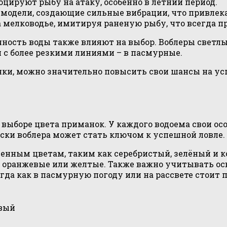
цируют рыбу на атаку, особенно в летний период.
модели, создающие сильные вибрации, что привлек
 мелководье, имитируя раненую рыбу, что всегда п
ачность воды также влияют на выбор. Воблеры светл
и с более резкими линиями – в пасмурные.
и, можно значительно повысить свои шансы на успе
 выборе цвета приманок. У каждого водоема свои ос
аски воблера может стать ключом к успешной ловле.
твенным цветам, таким как серебристый, зелёный и 
, оранжевые или желтые. Также важно учитывать ос
да как в пасмурную погоду или на рассвете стоит п
евый