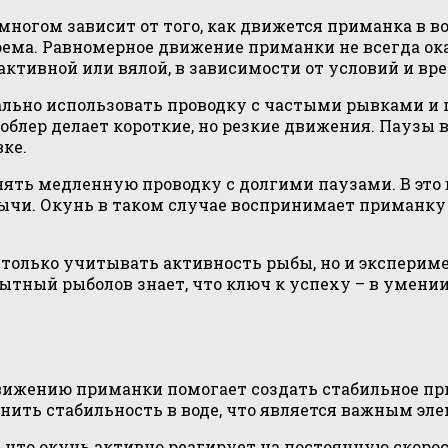
ногом зависит от того, как движется приманка в во
оема. Равномерное движение приманки не всегда о
ктивной или вялой, в зависимости от условий и вр
мально использовать проводку с частыми рывками и 
воблер делает короткие, но резкие движения. Пауз
ке.
нять медленную проводку с долгими паузами. В это
бычи. Окунь в таком случае воспринимает приманку
только учитывать активность рыбы, но и эксперим
ытный рыболов знает, что ключ к успеху – в умени
движению приманки помогает создать стабильное пр
ить стабильность в воде, что является важным эл
 что окунь активно реагирует на постоянную скорос