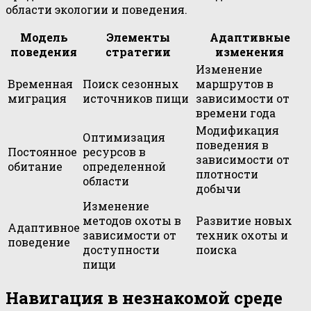
области экологии и поведения.
Модель
Элементы
Адаптивные
поведения
стратегии
изменения
Изменение
Временная
Поиск сезонных
маршрутов в
миграция
источников пищи
зависимости от
времени года
Модификация
Оптимизация
поведения в
Постоянное
ресурсов в
зависимости от
обитание
определенной
плотности
области
добычи
Изменение
методов охоты в
Развитие новых
Адаптивное
зависимости от
техник охоты и
поведение
доступности
поиска
пищи
Навигация в незнакомой среде