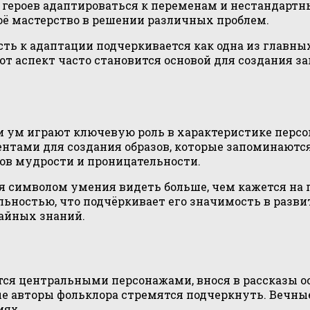
героев адаптироваться к переменам и нестандартн
оё мастерство в решении различных проблем.
сть к адаптации подчеркивается как одна из главн
тот аспект часто становится основой для создания
 ум играют ключевую роль в характеристике персон
нтами для создания образов, которые запоминаются
ов мудрости и проницательности.
тся символом умения видеть больше, чем кажется на
ельностью, что подчёркивает его значимость в разв
тайных знаний.
тся центральными персонажами, внося в рассказы 
ые авторы фольклора стремятся подчеркнуть. Вечн
иях.