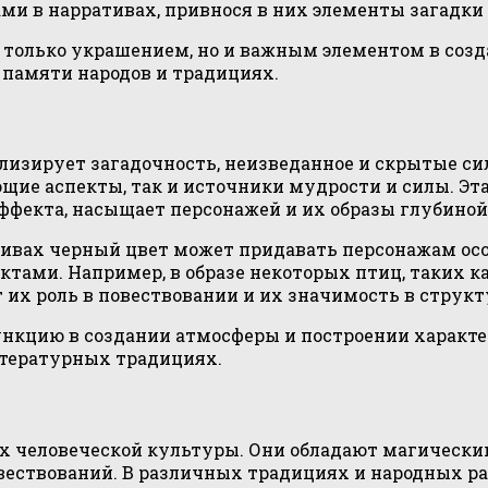
и в нарративах, привнося в них элементы загадки 
е только украшением, но и важным элементом в со
 памяти народов и традициях.
лизирует загадочность, неизведанное и скрытые си
ие аспекты, так и источники мудрости и силы. Эта
ффекта, насыщает персонажей и их образы глубино
вах черный цвет может придавать персонажам особо
и. Например, в образе некоторых птиц, таких как г
 их роль в повествовании и их значимость в структ
кцию в создании атмосферы и построении характер
тературных традициях.
х человеческой культуры. Они обладают магическим
ествований. В различных традициях и народных р