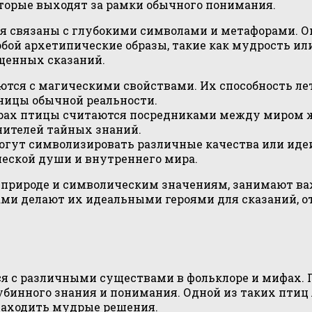
оторые выходят за рамки обычного понимания.
ся связаны с глубокими символами и метафорами. О
ой архетипические образы, такие как мудрость или
щенных сказаний.
тся с магическими свойствами. Их способность лет
аницы обычной реальности.
рах птицы считаются посредниками между миром жи
нителей тайных знаний.
гут символизировать различные качества или идеи.
еской души и внутреннего мира.
й природе и символическим значениям, занимают ва
ми делают их идеальными героями для сказаний, от
я с различными существами в фольклоре и мифах. П
убинного знания и понимания. Одной из таких птиц 
находить мудрые решения.