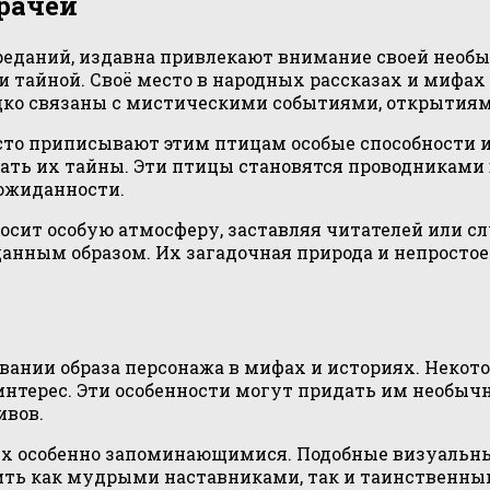
грачей
еданий, издавна привлекают внимание своей необыч
и тайной. Своё место в народных рассказах и мифах
редко связаны с мистическими событиями, открытия
асто приписывают этим птицам особые способности 
ать их тайны. Эти птицы становятся проводниками в
ожиданности.
сит особую атмосферу, заставляя читателей или сл
нным образом. Их загадочная природа и непростое
ании образа персонажа в мифах и историях. Некот
нтерес. Эти особенности могут придать им необычн
ивов.
их особенно запоминающимися. Подобные визуальн
ить как мудрыми наставниками, так и таинственн