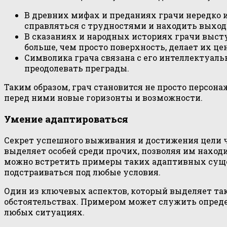
В древних мифах и преданиях грачи нередко 
справляться с трудностями и находить выход
В сказаниях и народных историях грачи выст
больше, чем просто поверхность, делает их ц
Символика грача связана с его интеллектуаль
преодолевать преграды.
Таким образом, грач становится не просто персон
перед ними новые горизонты и возможности.
Умение адаптироваться
Секрет успешного выживания и достижения цели 
выделяет особей среди прочих, позволяя им наход
можно встретить примеры таких адаптивных сущес
подстраиваться под любые условия.
Один из ключевых аспектов, который выделяет так
обстоятельствах. Примером может служить опреде
любых ситуациях.