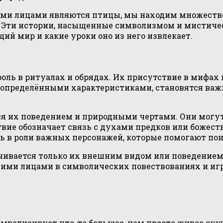
ими лицами являются птицы, мы находим множество
Эти истории, насыщенные символизмом и мистичес
й мир и какие уроки оно из него извлекает.
оль в ритуалах и обрядах. Их присутствие в мифах 
ие определёнными характеристиками, становятся в
я их поведением и природными чертами. Они могу
твие обозначает связь с духами предков или божес
ь в роли важных персонажей, которые помогают пон
ичивается только их внешним видом или поведением,
ми лицами в символических повествованиях и игр
имволизирует что-то большее, чем просто живое сущ