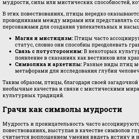
мудрости, силы или мистических способностей, к
В этих повествованиях, птицы нередко оказывают
проводниками между мирами или представлять соб
персонажами для создания увлекательных и насы
Магия и мистицизм:
Птицы часто ассоциирую
статус, словно они способны преодолевать гр
Связь с потусторонним:
В некоторых культу
появление в сказаниях как вестников или хра
Символика и архетипы:
Разные виды птиц мо
метафорами для исследования глубин человеч
Таким образом, птицы, благодаря своей загадочно
необычные качества и связи с мистическими мира
культурных традиций.
Грачи как символы мудрости
Мудрость и проницательность часто ассоциируютс
повествованиях, выступая в качестве символов гл
считается воплощением умения видеть истину и 