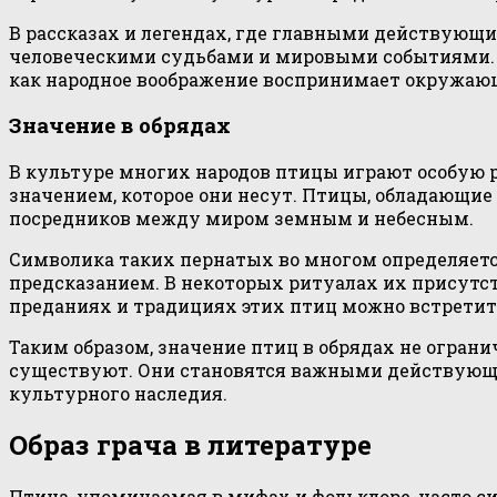
В рассказах и легендах, где главными действующ
человеческими судьбами и мировыми событиями. 
как народное воображение воспринимает окружающи
Значение в обрядах
В культуре многих народов птицы играют особую р
значением, которое они несут. Птицы, обладающ
посредников между миром земным и небесным.
Символика таких пернатых во многом определяетс
предсказанием. В некоторых ритуалах их присутс
преданиях и традициях этих птиц можно встретит
Таким образом, значение птиц в обрядах не огран
существуют. Они становятся важными действующи
культурного наследия.
Образ грача в литературе
Птица, упоминаемая в мифах и фольклоре, часто с