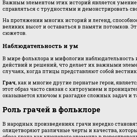
Важным элементом этих историй является умение 
справляться с трудностями и демонстрировать св
На протяжении многих историй и легенд, способно
великих высот и оставаться в памяти потомков. Э
сюжетов.
Наблюдательность и ум
В мире фольклора и мифологии наблюдательность и
действий и решений, что делает их важными элеме
случаях, когда птицы представляют собой вестник
Грач
, как и многие другие пернатые герои, являе
этот образ часто связан с хитроумием и проницат
оказывается ключом к разгадке сложных задач и 
Роль грачей в фольклоре
В народных произведениях грачи нередко становя
олицетворяют различные черты и качества, котор
образ грача как ключевого элемента в повествован