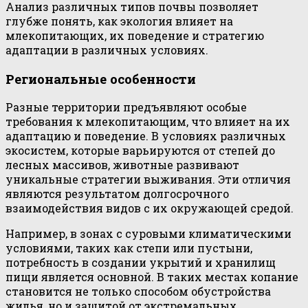
Анализ различных типов почвы позволяет
глубже понять, как экология влияет на
млекопитающих, их поведение и стратегию
адаптации в различных условиях.
Региональные особенности
Разные территории предъявляют особые
требования к млекопитающим, что влияет на их
адаптацию и поведение. В условиях различных
экосистем, которые варьируются от степей до
лесных массивов, животные развивают
уникальные стратегии выживания. Эти отличия
являются результатом долгосрочного
взаимодействия видов с их окружающей средой.
Например, в зонах с суровыми климатическими
условиями, таких как степи или пустыни,
потребность в создании укрытий и хранилищ
пищи является основной. В таких местах копание
становится не только способом обустройства
жилья, но и защитой от экстремальных