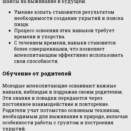
шансы на выживание в будущем.
Умение копать становится результатом
необходимости создания укрытий и поиска
пищи.
Процесс освоения этих навыков требует
времени и упорства.
С течением времени, навыки становятся
более совершенными, что позволяет
млекопитающим эффективно использовать
свои способности.
Обучение от родителей
Молодые млекопитающие осваивают важные
навыки, наблюдая и подражая своим родителям.
Эти знания и повадки передаются через
постоянное взаимодействие и повторение.
Родители учат потомство основным техникам,
необходимым для выживания в природе, включая
особенности работы с грунтом и построения
укрытий.