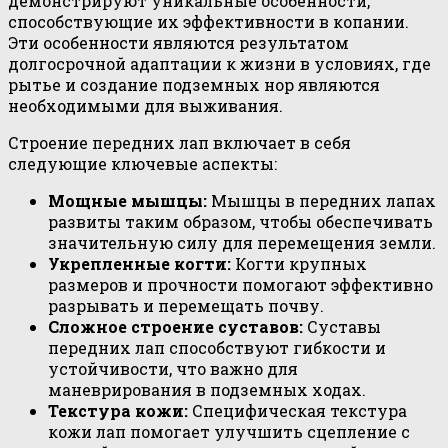
демонстрируют уникальные особенности,
способствующие их эффективности в копании.
Эти особенности являются результатом
долгосрочной адаптации к жизни в условиях, где
рытье и создание подземных нор являются
необходимыми для выживания.
Строение передних лап включает в себя
следующие ключевые аспекты:
Мощные мышцы:
Мышцы в передних лапах
развиты таким образом, чтобы обеспечивать
значительную силу для перемещения земли.
Укрепленные когти:
Когти крупных
размеров и прочности помогают эффективно
разрывать и перемещать почву.
Сложное строение суставов:
Суставы
передних лап способствуют гибкости и
устойчивости, что важно для
маневрирования в подземных ходах.
Текстура кожи:
Специфическая текстура
кожи лап помогает улучшить сцепление с