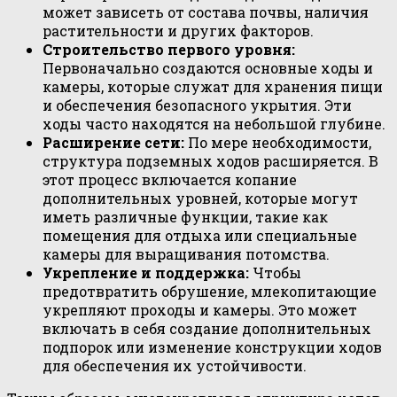
может зависеть от состава почвы, наличия
растительности и других факторов.
Строительство первого уровня:
Первоначально создаются основные ходы и
камеры, которые служат для хранения пищи
и обеспечения безопасного укрытия. Эти
ходы часто находятся на небольшой глубине.
Расширение сети:
По мере необходимости,
структура подземных ходов расширяется. В
этот процесс включается копание
дополнительных уровней, которые могут
иметь различные функции, такие как
помещения для отдыха или специальные
камеры для выращивания потомства.
Укрепление и поддержка:
Чтобы
предотвратить обрушение, млекопитающие
укрепляют проходы и камеры. Это может
включать в себя создание дополнительных
подпорок или изменение конструкции ходов
для обеспечения их устойчивости.