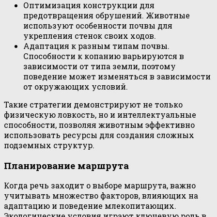
Оптимизация конструкции для
предотвращения обрушений. Животные
используют особенности почвы для
укрепления стенок своих ходов.
Адаптация к разным типам почвы.
Способности к копанию варьируются в
зависимости от типа земли, поэтому
поведение может изменяться в зависимости
от окружающих условий.
Такие стратегии демонстрируют не только
физическую ловкость, но и интеллектуальные
способности, позволяя животным эффективно
использовать ресурсы для создания сложных
подземных структур.
Планирование маршрута
Когда речь заходит о выборе маршрута, важно
учитывать множество факторов, влияющих на
адаптацию и поведение млекопитающих.
Экологические условия играют ключевую роль в