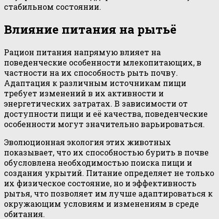
стабильном состоянии.
Влияние питания на рытьё
Рацион питания напрямую влияет на
поведенческие особенности млекопитающих, в
частности на их способность рыть почву.
Адаптация к различным источникам пищи
требует изменений в их активности и
энергетических затратах. В зависимости от
доступности пищи и её качества, поведенческие
особенности могут значительно варьироваться.
Эволюционная экология этих животных
показывает, что их способностью бурить в почве
обусловлена необходимостью поиска пищи и
создания укрытий. Питание определяет не только
их физическое состояние, но и эффективность
рытья, что позволяет им лучше адаптироваться к
окружающим условиям и изменениям в среде
обитания.