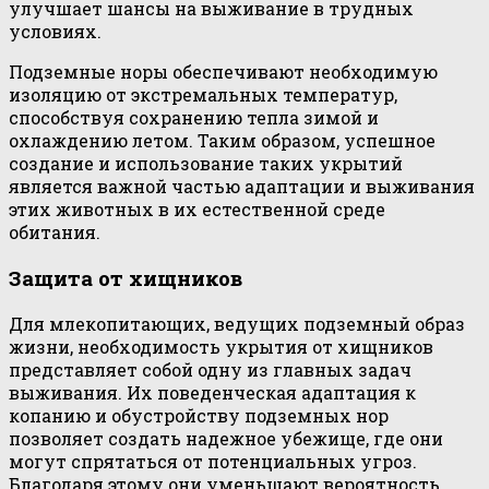
улучшает шансы на выживание в трудных
условиях.
Подземные норы обеспечивают необходимую
изоляцию от экстремальных температур,
способствуя сохранению тепла зимой и
охлаждению летом. Таким образом, успешное
создание и использование таких укрытий
является важной частью адаптации и выживания
этих животных в их естественной среде
обитания.
Защита от хищников
Для млекопитающих, ведущих подземный образ
жизни, необходимость укрытия от хищников
представляет собой одну из главных задач
выживания. Их поведенческая адаптация к
копанию и обустройству подземных нор
позволяет создать надежное убежище, где они
могут спрятаться от потенциальных угроз.
Благодаря этому они уменьшают вероятность