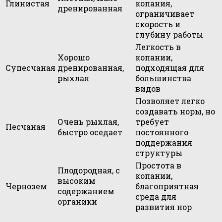
Глинистая
копания,
дренированная
ограничивает
скорость и
глубину работы
Легкость в
Хорошо
копании,
Супесчаная
дренированная,
подходящая для
рыхлая
большинства
видов
Позволяет легко
создавать норы, но
Очень рыхлая,
требует
Песчаная
быстро оседает
постоянного
поддержания
структуры
Простота в
Плодородная, с
копании,
высоким
Чернозем
благоприятная
содержанием
среда для
органики
развития нор