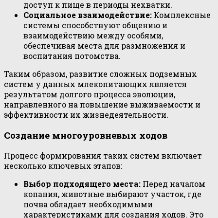
доступ к пище в периоды нехватки.
Социальное взаимодействие:
Комплексные
системы способствуют общению и
взаимодействию между особями,
обеспечивая места для размножения и
воспитания потомства.
Таким образом, развитие сложных подземных
систем у данных млекопитающих является
результатом долгого процесса эволюции,
направленного на повышение выживаемости и
эффективности их жизнедеятельности.
Создание многоуровневых ходов
Процесс формирования таких систем включает
несколько ключевых этапов:
Выбор подходящего места:
Перед началом
копания, животные выбирают участок, где
почва обладает необходимыми
характеристиками для создания ходов. Это