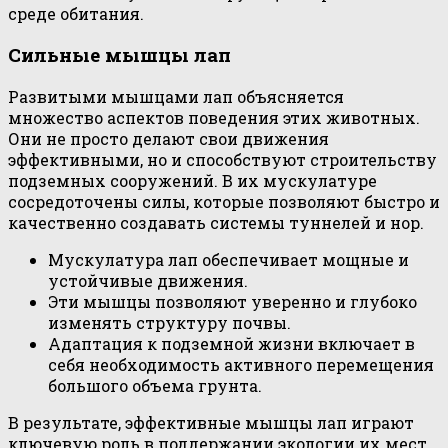
среде обитания.
Сильные мышцы лап
Развитыми мышцами лап объясняется
множество аспектов поведения этих животных.
Они не просто делают свои движения
эффективными, но и способствуют строительству
подземных сооружений. В их мускулатуре
сосредоточены силы, которые позволяют быстро и
качественно создавать системы туннелей и нор.
Мускулатура лап обеспечивает мощные и
устойчивые движения.
Эти мышцы позволяют уверенно и глубоко
изменять структуру почвы.
Адаптация к подземной жизни включает в
себя необходимость активного перемещения
большого объема грунта.
В результате, эффективные мышцы лап играют
ключевую роль в поддержании экологии их мест