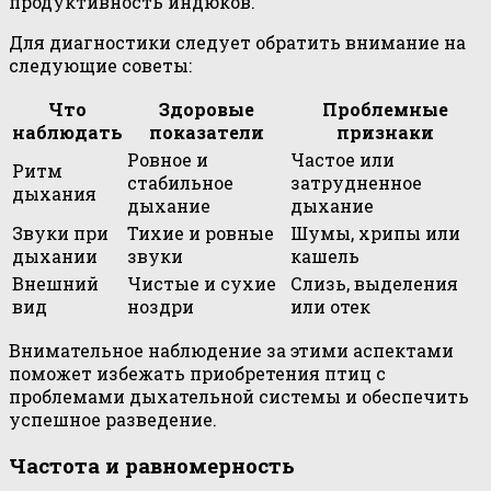
продуктивность индюков.
Для диагностики следует обратить внимание на
следующие советы:
Что
Здоровые
Проблемные
наблюдать
показатели
признаки
Ровное и
Частое или
Ритм
стабильное
затрудненное
дыхания
дыхание
дыхание
Звуки при
Тихие и ровные
Шумы, хрипы или
дыхании
звуки
кашель
Внешний
Чистые и сухие
Слизь, выделения
вид
ноздри
или отек
Внимательное наблюдение за этими аспектами
поможет избежать приобретения птиц с
проблемами дыхательной системы и обеспечить
успешное разведение.
Частота и равномерность