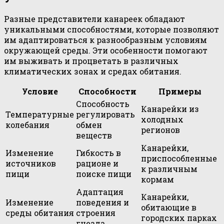
Разные представители канареек обладают
уникальными способностями, которые позволяют
им адаптироваться к разнообразным условиям
окружающей среды. Эти особенности помогают
им выживать и процветать в различных
климатических зонах и средах обитания.
Условие
Способности
Примеры
Способность
Канарейки из
Температурные
регулировать
холодных
колебания
обмен
регионов
веществ
Канарейки,
Изменение
Гибкость в
приспособленные
источников
рационе и
к различным
пищи
поиске пищи
кормам
Адаптация
Канарейки,
Изменение
поведения и
обитающие в
среды обитания
строения
городских парках
гнезда